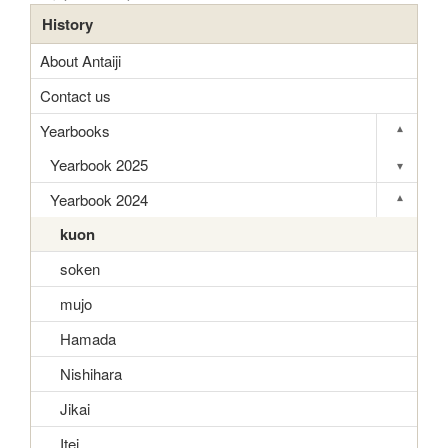
History
About Antaiji
Contact us
Yearbooks
▾
Toggle s
Yearbook 2025
▾
Toggle s
Yearbook 2024
▾
Toggle s
kuon
soken
mujo
Hamada
Nishihara
Jikai
Itei