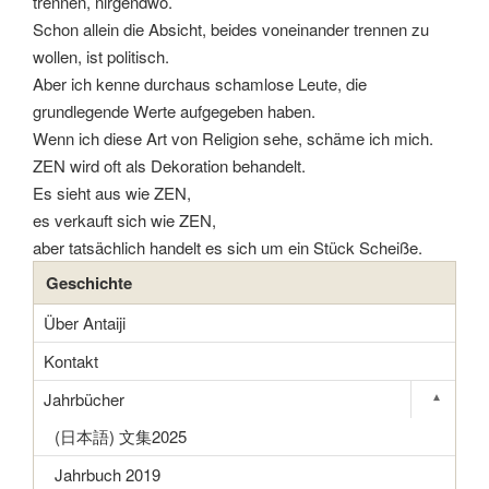
trennen, nirgendwo.
Schon allein die Absicht, beides voneinander trennen zu
wollen, ist politisch.
Aber ich kenne durchaus schamlose Leute, die
grundlegende Werte aufgegeben haben.
Wenn ich diese Art von Religion sehe, schäme ich mich.
ZEN wird oft als Dekoration behandelt.
Es sieht aus wie ZEN,
es verkauft sich wie ZEN,
aber tatsächlich handelt es sich um ein Stück Scheiße.
Geschichte
Über Antaiji
Kontakt
Jahrbücher
▾
Toggle s
(日本語) 文集2025
Jahrbuch 2019