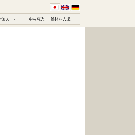
ケ無方
中村恵光
叢林を支援