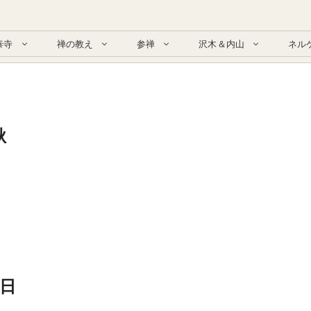
泰寺
禅の教え
参禅
沢木＆内山
ネル
秋
4日