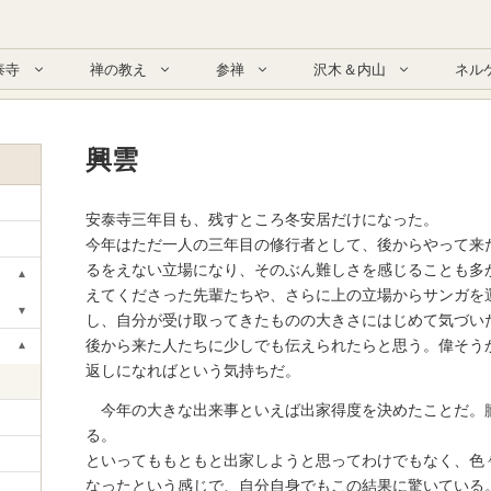
泰寺
禅の教え
参禅
沢木＆内山
ネル
興雲
安泰寺三年目も、残すところ冬安居だけになった。
今年はただ一人の三年目の修行者として、後からやって来
るをえない立場になり、そのぶん難しさを感じることも多
▾
Toggle submenu
えてくださった先輩たちや、さらに上の立場からサンガを
▾
し、自分が受け取ってきたものの大きさにはじめて気づい
Toggle submenu
後から来た人たちに少しでも伝えられたらと思う。偉そう
▾
Toggle submenu
返しになればという気持ちだ。
今年の大きな出来事といえば出家得度を決めたことだ。
る。
といってももともと出家しようと思ってわけでもなく、色
なったという感じで、自分自身でもこの結果に驚いている