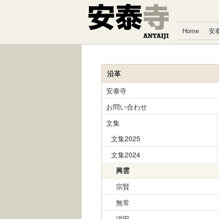
コンテンツへスキップ
Home
安
沿革
安泰寺
お問い合わせ
文集
文集2025
文集2024
興雲
宗賢
無常
濵田