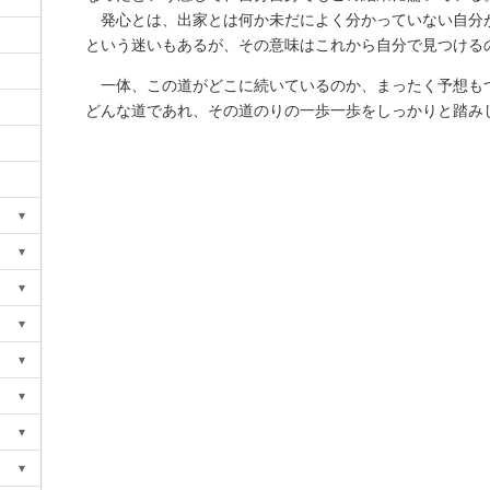
発心とは、出家とは何か未だによく分かっていない自分
という迷いもあるが、その意味はこれから自分で見つける
一体、この道がどこに続いているのか、まったく予想も
どんな道であれ、その道のりの一歩一歩をしっかりと踏み
▾
Toggle submenu
▾
Toggle submenu
▾
Toggle submenu
▾
Toggle submenu
▾
Toggle submenu
▾
Toggle submenu
▾
Toggle submenu
▾
Toggle submenu