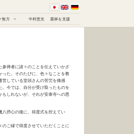
ケ無方
中村恵光
叢林を支援
た参禅者に諸々のことを伝えていかざ
かった。そのたびに、色々なことを教
運営している堂頭さんの苦労を痛感
た。今では、自分が受け取ったものを
かもしれないが、それが安泰寺への恩
臘八摂心の後に、得度式を控えてい
々のご縁で得度させていただくことに
。