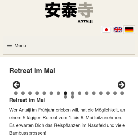
Zum Inhalt springen
Menü
Retreat im Mai
0
1
2
3
4
5
6
Retreat im Mai
7
8
Wer Antaiji im Frühjahr erleben will, hat die Möglichkeit, an
einem 5-tägigen Retreat vom 1. bis 6. Mai teilzunehmen.
Es erwarten Dich das Reispflanzen im Nassfeld und viele
Bambussprossen!