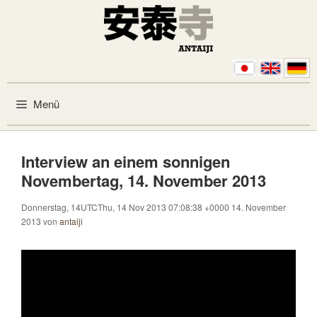
Zum Inhalt springen
Menü
Interview an einem sonnigen
Novembertag, 14. November 2013
Donnerstag, 14UTCThu, 14 Nov 2013 07:08:38 +0000 14. November
2013
von
antaiji