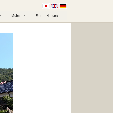
Muho
Eko
Hilf uns