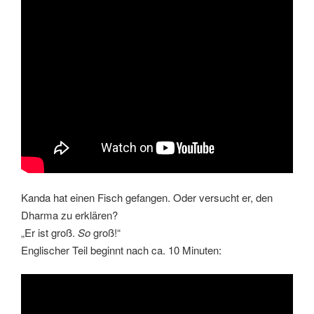
Kanda hat einen Fisch gefangen. Oder versucht er, den
Dharma zu erklären?
„Er ist groß.
So
groß!“
Englischer Teil beginnt nach ca. 10 Minuten: