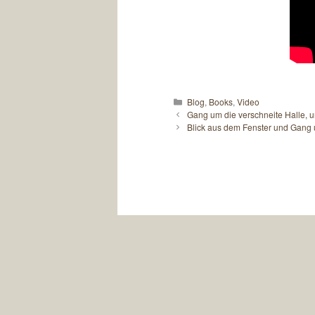
Kategorien
Blog
,
Books
,
Video
Gang um die verschneite Halle, u
Blick aus dem Fenster und Gang 