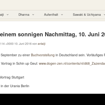
aiji
Dharma
Aufenthalt
Sawaki & Uchiyama
 einem sonnigen Nachmittag, 10. Juni 
2:14 +0000 10. Juni 2016
von
antaiji
 September zu einer
Buchvorstellung
in Deutschland sein. Vorläufiges
Vortrag in Schin up Geul:
www.dogen-zen.nl/contents/nl/d68_Zazend
 Vortrag
Stuttgart
in der Urania Berlin