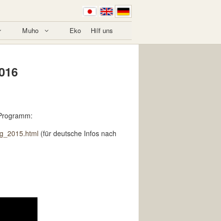
Muho
Eko
Hilf uns
2016
 Programm:
ag_2015.html
(für deutsche Infos nach