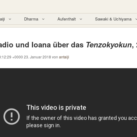
aiji
Dharma
Aufenthalt
Sawaki & Uchiyama
radio und Ioana über das
Tenzokyokun
,
3:12:29 +0000 23. Januar 2018
von
antaiji