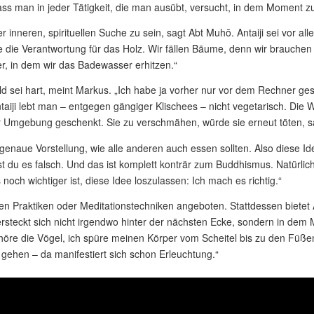
ss man in jeder Tätigkeit, die man ausübt, versucht, in dem Moment zu
iner inneren, spirituellen Suche zu sein, sagt Abt Muhō. Antaiji sei vor al
 die Verantwortung für das Holz. Wir fällen Bäume, denn wir brauche
er, in dem wir das Badewasser erhitzen.“
ld sei hart, meint Markus. „Ich habe ja vorher nur vor dem Rechner ge
Antaiji lebt man – entgegen gängiger Klischees – nicht vegetarisch. Di
 Umgebung geschenkt. Sie zu verschmähen, würde sie erneut töten, 
 genaue Vorstellung, wie alle anderen auch essen sollten. Also diese I
 du es falsch. Und das ist komplett konträr zum Buddhismus. Natürlich 
ch wichtiger ist, diese Idee loszulassen: Ich mach es richtig.“
ellen Praktiken oder Meditationstechniken angeboten. Stattdessen biet
ersteckt sich nicht irgendwo hinter der nächsten Ecke, sondern in dem
h höre die Vögel, ich spüre meinen Körper vom Scheitel bis zu den Füß
hen – da manifestiert sich schon Erleuchtung.“