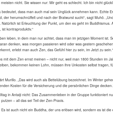
eisten nicht. Sie wissen nur: Mir geht es schlecht. Ich bin nicht glückl
ck bedeutet, dass man auch mal sein Unglück annehmen kann. Echte Er
d, der herumschnüffelt und nach der Bratwurst sucht“, sagt Muhō. „U
g. Natürlich ist Erleuchtung der Punkt, um den es geht im Buddhismus
 ist kontraproduktiv.“
eben leben, in dem man nur achtet, dass man im jetzigen Moment ist. Sons
aran denken, was morgen passieren wird oder was gestern geschehen ist
kennt, erlebt man auch Zen, das Gefühl hier zu sein, im Jetzt zu sein.
s mit dem Zen ernst meinen – nicht nur, weil man 1800 Stunden im Jahr
eiben, bekommen keinen Lohn, müssen ihre Unkosten selbst tragen, für
ärt Murillo. „Das wird auch als Bettelübung bezeichnet. Im Winter gehen
nden Kosten für die Versicherung und die persönlichen Dinge decken.
eralltag in Antaiji nicht: Das Zusammenleben in der Gruppe funktioniert 
putzen – all das sei Teil der Zen-Praxis.
. Es ist auch nicht ein Buddha, der uns erlösen wird, sondern es ist die 