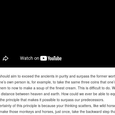
 should aim to exceed the ancients in purity and surpass the former wort
n one’s own person is, for example, to take the same three coins that o
hem to now to make a soup of the finest cream. This is difficult to do.
the distance between heaven and earth. How could we ever be able to eq
s the principle that makes it possible to surpass our predecessors.
ertainty of this principle is because your thinking scatters, like wild hor
 make those monkeys and horses, just once, take the backward step that 