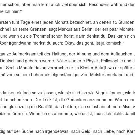
 immer schön, aber man lernt auch viel über sich. Besonders während d
e ich hier?“
ersten fünf Tage eines jeden Monats bezeichnet, an denen 15 Stunden 
hnell an seine Grenzen, sagt Markus aus Berlin, der ein paar Monate h
d wenn du die Trommel schon hörst, dann denkst du: Das kann nicht se
 Aber irgendwann merkst du auch: Okay, das geht. Ist ja komisch.“
ganze Aufmerksamkeit der Haltung, der Atmung und dem Auftauchen 
n Deutschland geboren wurde. Nölke studierte Physik, Philosophie und 
n. Sechs Monate davon verbrachte er im Kloster Antaiji, wo er später a
hō vom seinem Lehrer als eigenständiger Zen-Meister anerkannt un
edanken einfach so zu lassen, wie sie sind, so wie Vogelstimmen, wie 
icht machen kann. Der Trick ist, die Gedanken anzunehmen. Wenn man 
 man gleichzeitig die Realität, das Leiden, sich selbst annehmen. Also,
roblem für mich. Wenn ich es annehme, wie es ist, muss ich nichts da
ig auf der Suche nach irgendetwas: nach Geld, nach Liebe, nach Karri