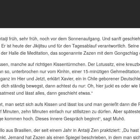
aiji früh, sehr früh, noch vor dem Sonnenaufgang. Und sanft geschieht
. Er ist heute der Jikijitsu und für den Tagesablauf verantwortlich. Sein
 der Halle die Meditation, das sogenannte Zazen mit dem Gongschlag de
ssen, manche auf richtigen Kissentürmchen. Der Lotussitz, eine kreuzbei
n so, unterbrochen nur vom Kinhin, einer 15-minütigen Gehmeditation
anz im Hier und Jetzt, erklärt Xavier, ein in Chile geborener Deutschle
 dich ständig bewegst, dann achtest du nur: Oh, hier juckt es oder w
usatmest und lässt alles, dann geschieht etwas.“
et, man setzt sich aufs Kissen und lässt los und man genießt dann die
nf Minuten, zehn Minuten einfach nur stillsitzen zu dürfen. Aber späte
nge kommen hoch. Dieses innere Gespräch beginnt“, sagt Muhō.
illo aus Brasilien, der seit einem Jahr in Antaiji Zen praktiziert: „Du h
nkt. Jemand hat Zazen als einen Spiegel beschrieben, in dem man sich