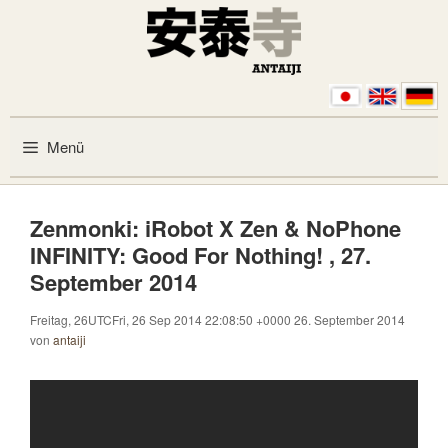
Zum Inhalt springen
Menü
Zenmonki: iRobot X Zen & NoPhone
INFINITY: Good For Nothing! , 27.
September 2014
Freitag, 26UTCFri, 26 Sep 2014 22:08:50 +0000 26. September 2014
von
antaiji