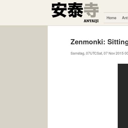
Zum Inhalt springen
Home
Ant
Zenmonki: Sitting
Samstag, 07UTCSat, 07 Nov 2015 0