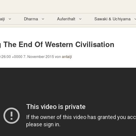
aiji
Dharma
Aufenthalt
Sawaki & Uchiyama
 The End Of Western Civilisation
0:26:00 +0000 7. November 2015
von
antaiji