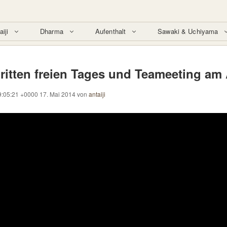
aiji
Dharma
Aufenthalt
Sawaki & Uchiyama
itten freien Tages und Teameeting am 
:05:21 +0000 17. Mai 2014
von
antaiji