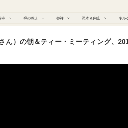
泰寺
禅の教え
参禅
沢木＆内山
ネル
ん）の朝＆ティー・ミーティング、2014