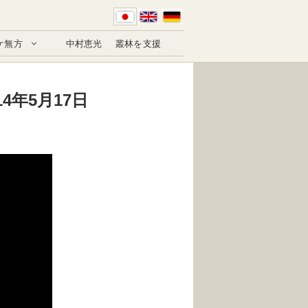
ケ無方
中村恵光
叢林を支援
年5月17日