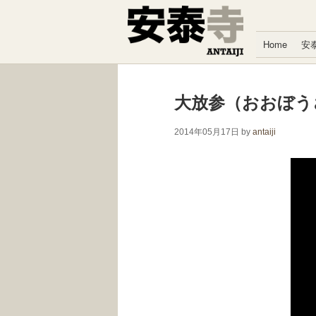
コンテンツへスキップ
Home
安
大放参（おおぼうさ
2014年05月17日
by
antaiji