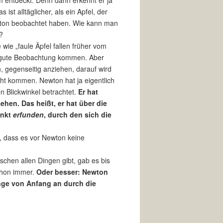
 entdeckt. Denn dann erkennt er ja
ist alltäglicher, als ein Apfel, der
ton beobachtet haben. Wie kann man
?
ie „faule Äpfel fallen früher vom
 gute Beobachtung kommen. Aber
n, gegenseitig anziehen, darauf wird
cht kommen. Newton hat ja eigentlich
n Blickwinkel betrachtet.
Er hat
hen. Das heißt, er hat über die
unkt
erfunden
, durch den sich die
n, dass es vor Newton keine
schen allen Dingen gibt, gab es bis
schon immer.
Oder besser: Newton
nge von Anfang an durch die