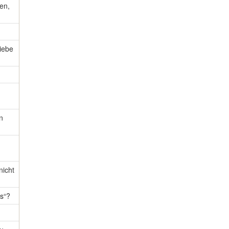
en,
Liebe
n
icht
ts“?