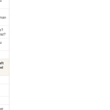
au
l man
se?
ist?
au
aft
el
der