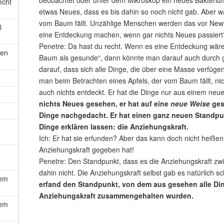
beobachtet oder unter dem Mikroskop ein neues Bakterium
echt
etwas Neues, dass es bis dahin so noch nicht gab. Aber was 
vom Baum fällt. Unzählige Menschen werden das vor New
l
eine Entdeckung machen, wenn gar nichts Neues passiert
Penetre: Da hast du recht. Wenn es eine Entdeckung wäre w
hen
Baum als gesunde“, dann könnte man darauf auch durch
darauf, dass sich alle Dinge, die über eine Masse verfüge
man beim Betrachten eines Apfels, der vom Baum fällt, ni
auch nichts entdeckt. Er hat die Dinge nur aus einem neue
nichts Neues gesehen, er hat auf eine
neue Weise
gese
Dinge nachgedacht. Er hat einen ganz neuen Standp
Dinge erklären lassen: die Anziehungskraft.
Ich: Er hat sie erfunden? Aber das kann doch nicht heiße
Anziehungskraft gegeben hat!
Penetre: Den Standpunkt, dass es die Anziehungskraft zwi
dahin nicht. Die Anziehungskraft selbst gab es natürlich 
nem
erfand den Standpunkt, von dem aus gesehen alle Di
Anziehungskraft zusammengehalten wurden.
nem