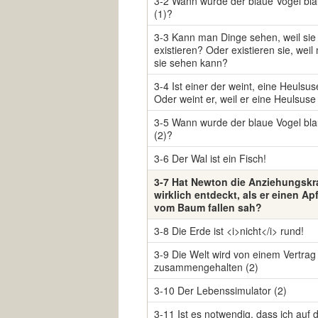
3-2 Wann wurde der blaue Vogel bl
(1)?
3-3 Kann man Dinge sehen, weil sie
existieren? Oder existieren sie, wei
sie sehen kann?
3-4 Ist einer der weint, eine Heulsu
Oder weint er, weil er eine Heulsuse 
3-5 Wann wurde der blaue Vogel bl
(2)?
3-6 Der Wal ist ein Fisch!
3-7 Hat Newton die Anziehungskr
wirklich entdeckt, als er einen Apf
vom Baum fallen sah?
3-8 Die Erde ist <i>nicht</i> rund!
3-9 Die Welt wird von einem Vertrag
zusammengehalten (2)
3-10 Der Lebenssimulator (2)
3-11 Ist es notwendig, dass ich auf 