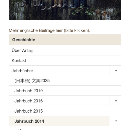
Mehr englische Beiträge hier (bitte klicken).
Geschichte
Über Antaiji
Kontakt
Jahrbücher
▾
Toggle s
(日本語) 文集2025
Jahrbuch 2019
Jahrbuch 2016
▾
Toggle s
Jahrbuch 2015
Jahrbuch 2014
▾
Toggle s