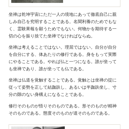
坐禅は乾坤宇宙にただ一人の境地にあって徹底自己に親
しみ自己を究明することである。名聞利養のためでもな
く、霊験果報を願うためでもない。何物かを期待する一
切の心を振り捨てた坐禅でなければならぬ。
坐禅は考えることではない。理屈ではない。自分が自分
を自分にする、体あたりの修行である。身をもって実際
にやることである。やれば仏と一つになる。誰が坐って
も坐禅であり、誰が坐っても仏である。
坐禅は仏道を覚触することである。覚触とは坐禅の掟に
従って姿勢を正して結跏趺し、あるいは半跏趺坐し、寸
分の隙のない身構えになることである。
修行そのものが悟りそのものである。形そのものが精神
そのものである。態度そのものが道そのものである。