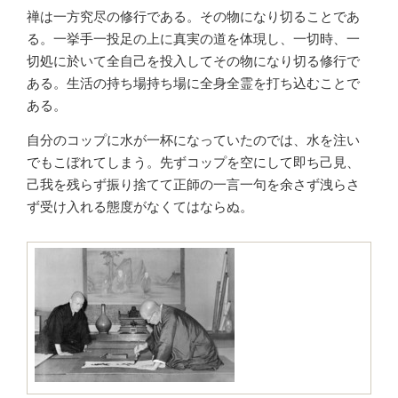
禅は一方究尽の修行である。その物になり切ることであ
る。一挙手一投足の上に真実の道を体現し、一切時、一
切処に於いて全自己を投入してその物になり切る修行で
ある。生活の持ち場持ち場に全身全霊を打ち込むことで
ある。
自分のコップに水が一杯になっていたのでは、水を注い
でもこぼれてしまう。先ずコップを空にして即ち己見、
己我を残らず振り捨てて正師の一言一句を余さず洩らさ
ず受け入れる態度がなくてはならぬ。