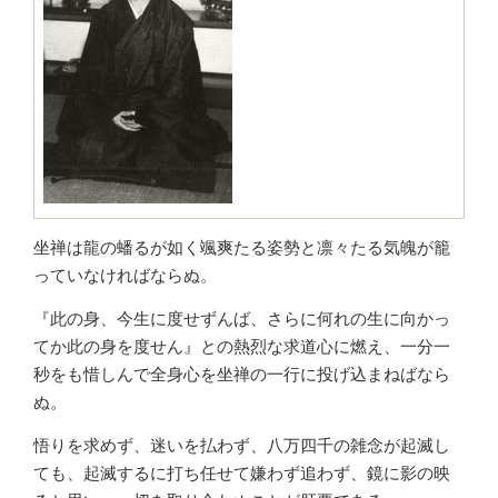
坐禅は龍の蟠るが如く颯爽たる姿勢と凛々たる気魄が籠
っていなければならぬ。
『此の身、今生に度せずんば、さらに何れの生に向かっ
てか此の身を度せん』との熱烈な求道心に燃え、一分一
秒をも惜しんで全身心を坐禅の一行に投げ込まねばなら
ぬ。
悟りを求めず、迷いを払わず、八万四千の雑念が起滅し
ても、起滅するに打ち任せて嫌わず追わず、鏡に影の映