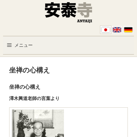
コンテンツへスキップ
メニュー
坐禅の心構え
坐禅の心構え
澤木興道老師の言葉より