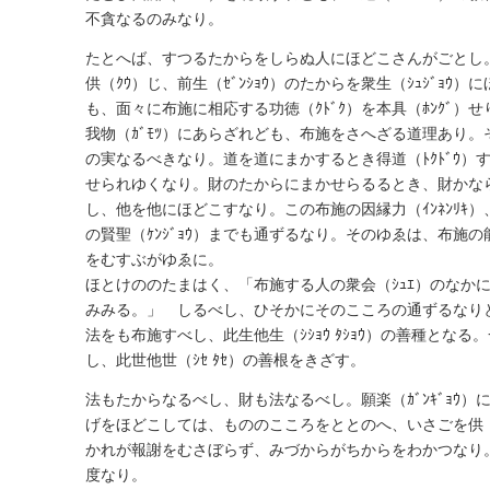
不貪なるのみなり。
たとへば、すつるたからをしらぬ人にほどこさんがごとし。遠山
供（ｸｳ）じ、前生（ｾﾞﾝｼｮｳ）のたからを衆生（ｼｭｼﾞｮ
も、面々に布施に相応する功徳（ｸﾄﾞｸ）を本具（ﾎﾝｸﾞ）せ
我物（ｶﾞﾓﾂ）にあらざれども、布施をさへざる道理あり
の実なるべきなり。道を道にまかするとき得道（ﾄｸﾄﾞｳ
せられゆくなり。財のたからにまかせらるるとき、財かな
し、他を他にほどこすなり。この布施の因縁力（ｲﾝﾈﾝﾘｷ
の賢聖（ｹﾝｼﾞｮｳ）までも通ずるなり。そのゆゑは、布施
をむすぶがゆゑに。
ほとけののたまはく、「布施する人の衆会（ｼｭｴ）のなか
みみる。」 しるべし、ひそかにそのこころの通ずるなり
法をも布施すべし、此生他生（ｼｼｮｳ ﾀｼｮｳ）の善種となる
し、此世他世（ｼｾ ﾀｾ）の善根をきざす。
法もたからなるべし、財も法なるべし。願楽（ｶﾞﾝｷﾞｮｳ
げをほどこしては、もののこころをととのへ、いさごを供（
かれが報謝をむさぼらず、みづからがちからをわかつなり
度なり。