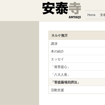
コンテンツへスキップ
Home
安
ネルケ無方
講演
本の紹介
エッセイ
「発菩提心」
「八大人覚」
「菩提薩埵四摂法」
活動支援