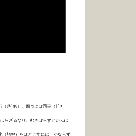
（ﾘｷﾞｮｳ）。四つには同事（ﾄﾞｳ
さぼらざるなり。むさぼらずといふは、
教化（ｷｮｳｹ）をほどこすには、かならず