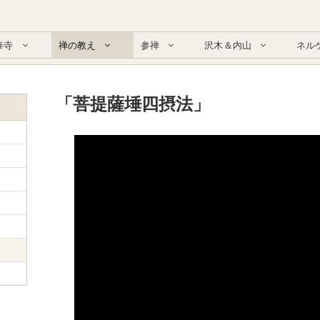
泰寺
禅の教え
参禅
沢木＆内山
ネル
「菩提薩埵四摂法」