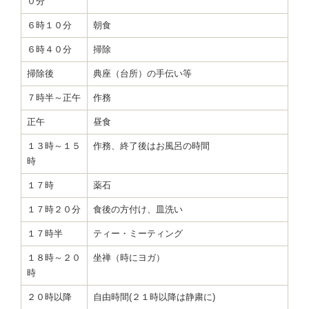
０分
６時１０分
朝食
６時４０分
掃除
掃除後
典座（台所）の手伝い等
７時半～正午
作務
正午
昼食
１３時～１５
作務、終了後はお風呂の時間
時
１７時
薬石
１７時２０分
食後の方付け、皿洗い
１７時半
ティー・ミーティング
１８時～２０
坐禅（時にヨガ）
時
２０時以降
自由時間(２１時以降は静粛に)