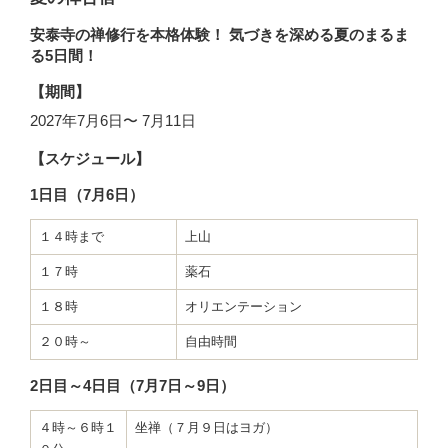
安泰寺の禅修行を本格体験！ 気づきを深める夏のまるま
る5日間！
【期間】
2027年7月6日〜 7月11日
【スケジュール】
1日目（7月6日）
１４時まで
上山
１７時
薬石
１８時
オリエンテーション
２０時～
自由時間
2日目～4日目（7月7日～9日）
４時～６時１
坐禅（７月９日はヨガ）