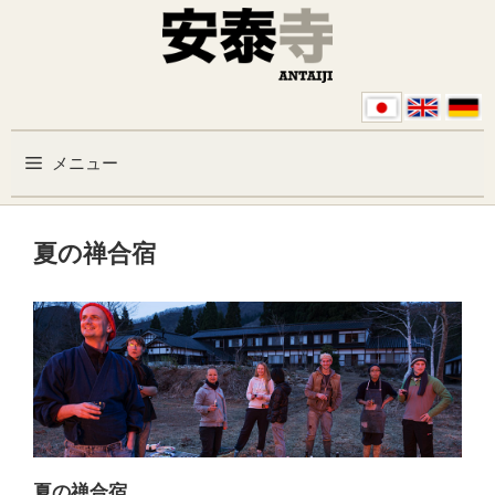
コンテンツへスキップ
メニュー
夏の禅合宿
夏の禅合宿