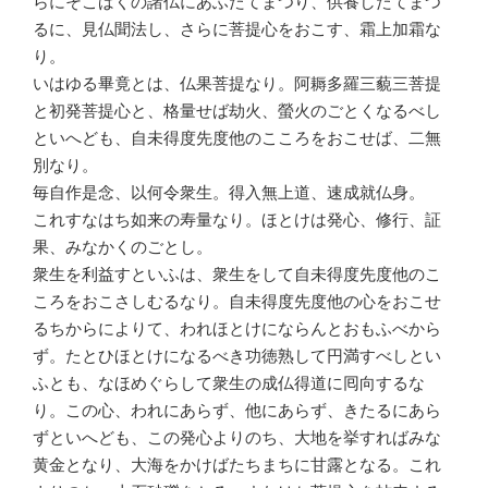
らにそこばくの諸仏にあふたてまつり、供養したてまつ
るに、見仏聞法し、さらに菩提心をおこす、霜上加霜な
り。
いはゆる畢竟とは、仏果菩提なり。阿耨多羅三藐三菩提
と初発菩提心と、格量せば劫火、螢火のごとくなるべし
といへども、自未得度先度他のこころをおこせば、二無
別なり。
毎自作是念、以何令衆生。得入無上道、速成就仏身。
これすなはち如来の寿量なり。ほとけは発心、修行、証
果、みなかくのごとし。
衆生を利益すといふは、衆生をして自未得度先度他のこ
ころをおこさしむるなり。自未得度先度他の心をおこせ
るちからによりて、われほとけにならんとおもふべから
ず。たとひほとけになるべき功徳熟して円満すべしとい
ふとも、なほめぐらして衆生の成仏得道に囘向するな
り。この心、われにあらず、他にあらず、きたるにあら
ずといへども、この発心よりのち、大地を挙すればみな
黄金となり、大海をかけばたちまちに甘露となる。これ