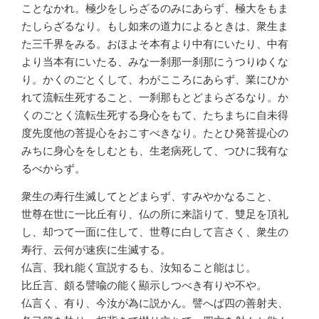
ことなかれ。極少をしらざるのみにあらず、極大をもま
たしらざるなり。もし如来の道力によるときは、衆生ま
た三千界をみる。おほよそ本有より中有にいたり、中有
より当本有にいたる、みな一刹那一刹那にうつりゆくな
り。かくのごとくして、わがこころにあらず、業にひか
れて流転生死すること、一刹那もとどまらざるなり。か
くのごとく流転生死する身心をもて、たちまちに自未得
度先度他の菩提心をおこすべきなり。たとひ発菩提心の
みちに身心ををしむとも、生老病死して、つひに我有な
るべからず。
衆生の寿行生滅してとどまらず、すみやかなること、
世尊在世に一比丘有り、仏の所に来詣りて、雙足を頂礼
し、却つて一面に住して、世尊に白して言さく、衆生の
寿行、云何が速疾に生滅する。
仏言、我れ能く宣説するも、汝知ること能はじ。
比丘言、頗る譬喩の能く顯示しつべき有りや不や。
仏言く、有り、今汝が為に説かん。譬へば四の善射夫、