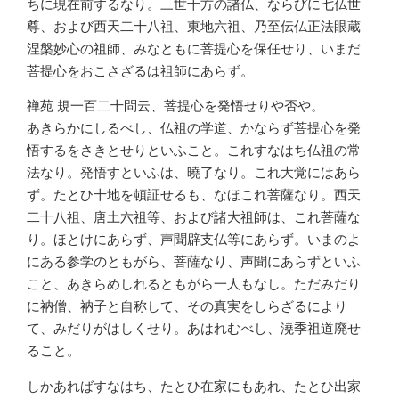
ちに現在前するなり。三世十方の諸仏、ならびに七仏世
尊、および西天二十八祖、東地六祖、乃至伝仏正法眼蔵
涅槃妙心の祖師、みなともに菩提心を保任せり、いまだ
菩提心をおこさざるは祖師にあらず。
禅苑 規一百二十問云、菩提心を発悟せりや否や。
あきらかにしるべし、仏祖の学道、かならず菩提心を発
悟するをさきとせりといふこと。これすなはち仏祖の常
法なり。発悟すといふは、曉了なり。これ大覚にはあら
ず。たとひ十地を頓証せるも、なほこれ菩薩なり。西天
二十八祖、唐土六祖等、および諸大祖師は、これ菩薩な
り。ほとけにあらず、声聞辟支仏等にあらず。いまのよ
にある参学のともがら、菩薩なり、声聞にあらずといふ
こと、あきらめしれるともがら一人もなし。ただみだり
に衲僧、衲子と自称して、その真実をしらざるにより
て、みだりがはしくせり。あはれむべし、澆季祖道廃せ
ること。
しかあればすなはち、たとひ在家にもあれ、たとひ出家