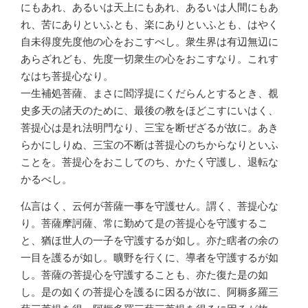
にもあれ、あるいは天上にもあれ、あるいは人間にもあ
れ、苦にありといふとも、楽にありといふとも、はやく
自未得度先度他の心をおこすべし。衆生界は有辺無辺に
あらざれども、先度一切衆生の心をおこすなり。これす
なはち菩提心なり。
一生補処菩薩、まさに閻浮提にくだらんとするとき、覩
史多天の諸天のために、最後の教をほどこすにいはく、
菩提心は是れ法明門なり、三宝を断ぜざるが故に。あき
らかにしりぬ、三宝の不断は菩提心のちからなりといふ
ことを。菩提心をおこしてのち、かたく守護し、退転な
かるべし。
仏言はく、云何が菩薩一事を守護せん。謂く、菩提心な
り。菩薩摩訶薩、常に勤めて是の菩提心を守護するこ
と、猶ほ世人の一子を守護するが如し。亦た瞎者の余の
一目を護るが如し。曠野を行くに、導者を守護するが如
し。菩薩の菩提心を守護することも、亦た復た是の如
し。是の如くの菩提心を護るに因るが故に、阿耨多羅三