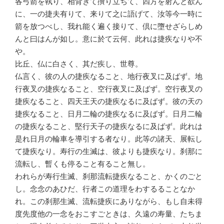
各弓箭を執り、相背きて攅り立ちて、四方を射んと欲ん
に、一の捷夫有りて、来りて之に語げて、汝等今一時に
箭を放つべし、我れ能く遍く接りて、倶に墮せざらしめ
んと曰はんが如し。意に於て云何、此れは捷疾なりや不
や。
比丘、仏に白さく、其だ疾し、世尊。
仏言く、彼の人の捷疾なること、地行夜叉に及ばず。地
行夜叉の捷疾なること、空行夜叉に及ばず。空行夜叉の
捷疾なること、四天王天の捷疾なるに及ばず。彼の天の
捷疾なること、日月二輪の捷疾なるに及ばず。日月二輪
の捷疾なること、堅行天子の捷疾なるに及ばず。此れは
是れ日月の輪車を導引する者なり。此等の諸天、展転し
て捷疾なり。寿行の生滅は、彼よりも捷疾なり。刹那に
流転し、暫くも停ること有ること無し。
われらが寿行生滅、刹那流転捷疾なること、かくのごと
し。念念のあひだ、行者この道理をわするることなか
れ。この刹那生滅、流転捷疾にありながら、もし自未得
度先度他の一念をおこすごときは、久遠の寿量、たちま