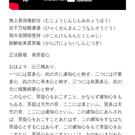
無上甚深微妙法（むじょうじんじんみみょうほう）
百千万劫難遭遇（ひゃくせんまんごうなんそうぐう）
我今見聞得受持（がこんけんもんとくじゅじ）
願解如来真実義（がんげにょらいしんじつぎ）
正法眼蔵 発菩提心
おほよそ、心三種あり。
一つには質多心、此の方に慮知心と称ず。二つには汗栗
多心、此の方に草木心と称ず。三つには矣栗多心、此の
方に積聚精要心と称ず。
このなかに、菩提心をおこすこと、かならず慮知心をも
ちゐる。菩提は天竺の音、ここには道といふ。質多は天
竺の音、ここには慮知心といふ。この慮知心にあらざれ
ば、菩提心をおこすことあたはず。この慮知をすなはち
菩提心とするにはあらず、この慮知心をもて菩提心をお
こすなり。菩提心をおこすといふは、おのれいまだわた