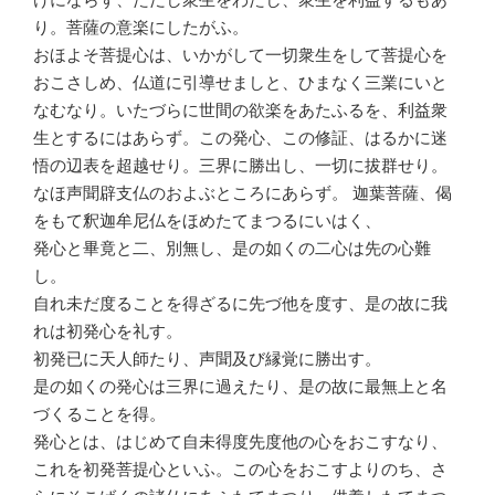
り。菩薩の意楽にしたがふ。
おほよそ菩提心は、いかがして一切衆生をして菩提心を
おこさしめ、仏道に引導せましと、ひまなく三業にいと
なむなり。いたづらに世間の欲楽をあたふるを、利益衆
生とするにはあらず。この発心、この修証、はるかに迷
悟の辺表を超越せり。三界に勝出し、一切に拔群せり。
なほ声聞辟支仏のおよぶところにあらず。 迦葉菩薩、偈
をもて釈迦牟尼仏をほめたてまつるにいはく、
発心と畢竟と二、別無し、是の如くの二心は先の心難
し。
自れ未だ度ることを得ざるに先づ他を度す、是の故に我
れは初発心を礼す。
初発已に天人師たり、声聞及び縁覚に勝出す。
是の如くの発心は三界に過えたり、是の故に最無上と名
づくることを得。
発心とは、はじめて自未得度先度他の心をおこすなり、
これを初発菩提心といふ。この心をおこすよりのち、さ