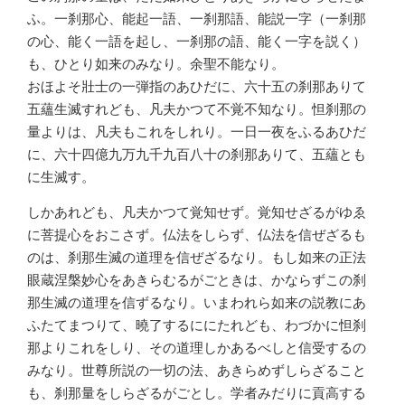
ふ。一刹那心、能起一語、一刹那語、能説一字（一刹那
の心、能く一語を起し、一刹那の語、能く一字を説く）
も、ひとり如来のみなり。余聖不能なり。
おほよそ壯士の一弾指のあひだに、六十五の刹那ありて
五蘊生滅すれども、凡夫かつて不覚不知なり。怛刹那の
量よりは、凡夫もこれをしれり。一日一夜をふるあひだ
に、六十四億九万九千九百八十の刹那ありて、五蘊とも
に生滅す。
しかあれども、凡夫かつて覚知せず。覚知せざるがゆゑ
に菩提心をおこさず。仏法をしらず、仏法を信ぜざるも
のは、刹那生滅の道理を信ぜざるなり。もし如来の正法
眼蔵涅槃妙心をあきらむるがごときは、かならずこの刹
那生滅の道理を信ずるなり。いまわれら如来の説教にあ
ふたてまつりて、曉了するににたれども、わづかに怛刹
那よりこれをしり、その道理しかあるべしと信受するの
みなり。世尊所説の一切の法、あきらめずしらざること
も、刹那量をしらざるがごとし。学者みだりに貢高する