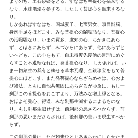
よりのち、土石砂礫をとる、すなはち菩提心を拈来する
なり。水沫泡焔を参ずる、したしく菩提心を擔来するな
り。
しかあればすなはち、国城妻子、七宝男女、頭目髄脳、
身肉手足をほどこす、みな菩提心の鬧聒聒なり、菩提心
の活驋驋なり、いまの質多、慮知の心、ちかきにあら
ず、とほきにあらず、みづからにあらず、他にあらずと
いへども、この心をもて、自未得度先度他の道理にめぐ
らすこと不退転なれば、発菩提心なり。 しかあれば、い
ま一切衆生の我有と執せる草木瓦礫、金銀珍宝をもて菩
提心にほどこす、また発菩提心ならざらめやは。心およ
び諸法、ともに自他共無因にあらざるがゆゑに、もし一
刹那この菩提心をおこすより、万法みな増上縁となる。
おほよそ発心、得道、みな刹那生滅するによるものな
り。もし刹那生滅せずは、前刹那の悪さるべからず。前
刹那の悪いまださらざれば、後刹那の善いま現生すべか
らず。
この刹那の量は、ただ如来ひとりあきらかにしらせたま