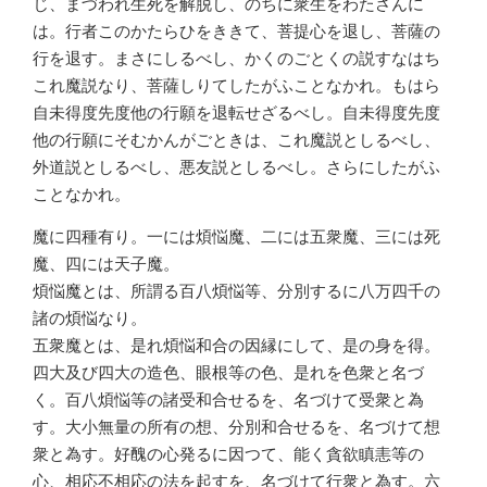
じ、まづわれ生死を解脱し、のちに衆生をわたさんに
は。行者このかたらひをききて、菩提心を退し、菩薩の
行を退す。まさにしるべし、かくのごとくの説すなはち
これ魔説なり、菩薩しりてしたがふことなかれ。もはら
自未得度先度他の行願を退転せざるべし。自未得度先度
他の行願にそむかんがごときは、これ魔説としるべし、
外道説としるべし、悪友説としるべし。さらにしたがふ
ことなかれ。
魔に四種有り。一には煩悩魔、二には五衆魔、三には死
魔、四には天子魔。
煩悩魔とは、所謂る百八煩悩等、分別するに八万四千の
諸の煩悩なり。
五衆魔とは、是れ煩悩和合の因縁にして、是の身を得。
四大及び四大の造色、眼根等の色、是れを色衆と名づ
く。百八煩悩等の諸受和合せるを、名づけて受衆と為
す。大小無量の所有の想、分別和合せるを、名づけて想
衆と為す。好醜の心発るに因つて、能く貪欲瞋恚等の
心、相応不相応の法を起すを、名づけて行衆と為す。六