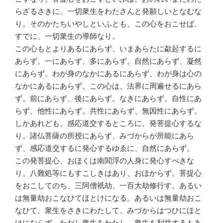
らざるさきに、一切衆生をわたさんと発願しいとなむな
り。そのかたちいやしといふとも、この心をおこせば、
すでに、一切衆生の導師なり。
この心もとよりあるにあらず、いまあらたに歘起するに
あらず。一にあらず、多にあらず。自然にあらず、凝然
にあらず。わが身のなかにあるにあらず、わが身は心の
なかにあるにあらず。この心は、法界に周遍せるにあら
ず。前にあらず、後にあらず。なきにあらず。自性にあ
らず、他性にあらず。共性にあらず、無因性にあらず。
しかあれども、感応道交するところに、発菩提心するな
り。諸仏菩薩の所授にあらず、みづからが所能にあら
ず、感応道交するに発心するゆゑに、自然にあらず。
この発菩提心、おほくは南閻浮の人身に発心すべきな
り。八難処等にもすこしきはあり、おほからず。菩提心
をおこしてのち、三阿僧祇劫、一百大劫修行す。あるい
は無量劫おこなひてほとけになる。あるいは無量劫おこ
なひて、衆生をさきにわたして、みづからはつひにほと
けにならず、ただし衆生をわたし、衆生を利益するもあ