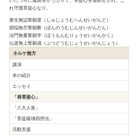
いたづらに魔嬈をかうぶりて、菩提心を退転せざれ、こ
れ守護菩提心なり。
衆生無辺誓願度（しゅじょうむへんせいがんど）
煩悩無尽誓願断（ぼんのうむじんせいがんだん）
法門無量誓願学（ほうもんむりょうせいがんがく）
仏道無上誓願成（ぶつどうむじょうせいがんじょう）
ネルケ無方
講演
本の紹介
エッセイ
「発菩提心」
「八大人覚」
「菩提薩埵四摂法」
活動支援