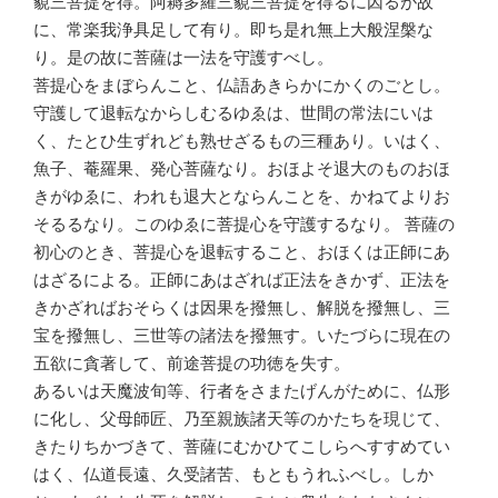
藐三菩提を得。阿耨多羅三藐三菩提を得るに因るが故
に、常楽我浄具足して有り。即ち是れ無上大般涅槃な
り。是の故に菩薩は一法を守護すべし。
菩提心をまぼらんこと、仏語あきらかにかくのごとし。
守護して退転なからしむるゆゑは、世間の常法にいは
く、たとひ生ずれども熟せざるもの三種あり。いはく、
魚子、菴羅果、発心菩薩なり。おほよそ退大のものおほ
きがゆゑに、われも退大とならんことを、かねてよりお
そるるなり。このゆゑに菩提心を守護するなり。 菩薩の
初心のとき、菩提心を退転すること、おほくは正師にあ
はざるによる。正師にあはざれば正法をきかず、正法を
きかざればおそらくは因果を撥無し、解脱を撥無し、三
宝を撥無し、三世等の諸法を撥無す。いたづらに現在の
五欲に貪著して、前途菩提の功徳を失す。
あるいは天魔波旬等、行者をさまたげんがために、仏形
に化し、父母師匠、乃至親族諸天等のかたちを現じて、
きたりちかづきて、菩薩にむかひてこしらへすすめてい
はく、仏道長遠、久受諸苦、もともうれふべし。しか