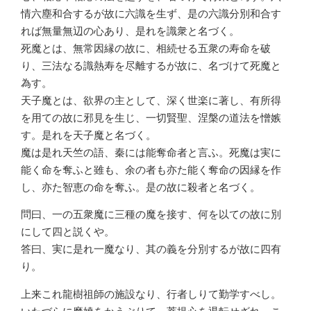
情六塵和合するが故に六識を生ず、是の六識分別和合す
れば無量無辺の心あり、是れを識衆と名づく。
死魔とは、無常因縁の故に、相続せる五衆の寿命を破
り、三法なる識熱寿を尽離するが故に、名づけて死魔と
為す。
天子魔とは、欲界の主として、深く世楽に著し、有所得
を用ての故に邪見を生じ、一切賢聖、涅槃の道法を憎嫉
す。是れを天子魔と名づく。
魔は是れ天竺の語、秦には能奪命者と言ふ。死魔は実に
能く命を奪ふと雖も、余の者も亦た能く奪命の因縁を作
し、亦た智恵の命を奪ふ。是の故に殺者と名づく。
問曰、一の五衆魔に三種の魔を接す、何を以ての故に別
にして四と説くや。
答曰、実に是れ一魔なり、其の義を分別するが故に四有
り。
上来これ龍樹祖師の施設なり、行者しりて勤学すべし。