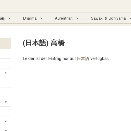
aiji
Dharma
Aufenthalt
Sawaki & Uchiyama
(日本語) 高橋
Leider ist der Eintrag nur auf
日本語
verfügbar.
▾
Toggle submenu
▾
Toggle submenu
▾
Toggle submenu
▾