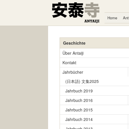
Zum Inhalt springen
Home
Ant
Geschichte
Über Antaiji
Kontakt
Jahrbücher
(日本語) 文集2025
Jahrbuch 2019
Jahrbuch 2016
Jahrbuch 2015
Jahrbuch 2014
Jahrbuch 2013