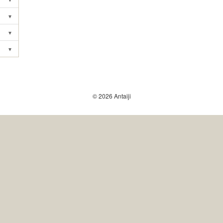
Toggle submenu
▾
Toggle submenu
▾
Toggle submenu
▾
Toggle submenu
© 2026 Antaiji