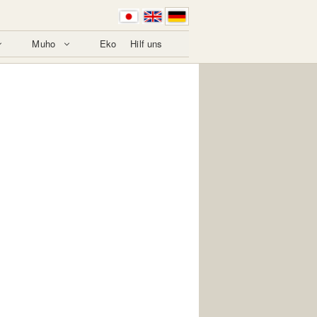
Muho
Eko
Hilf uns