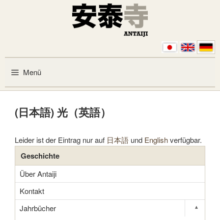
Zum Inhalt springen
Menü
(日本語) 光（英語）
Leider ist der Eintrag nur auf
日本語
und
English
verfügbar.
Geschichte
Über Antaiji
Kontakt
Jahrbücher
▾
Toggle s