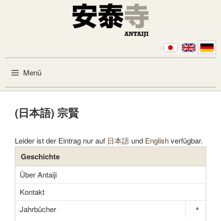
Zum Inhalt springen
Menü
(日本語) 宗賢
Leider ist der Eintrag nur auf
日本語
und
English
verfügbar.
Geschichte
Über Antaiji
Kontakt
Jahrbücher
▾
Toggle s