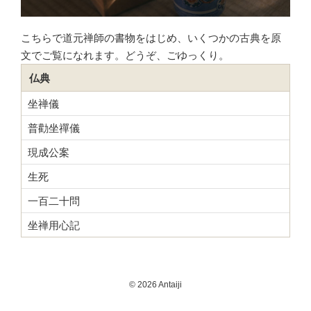
こちらで道元禅師の書物をはじめ、いくつかの古典を原
文でご覧になれます。どうぞ、ごゆっくり。
仏典
坐禅儀
普勸坐禪儀
現成公案
生死
一百二十問
坐禅用心記
© 2026 Antaiji