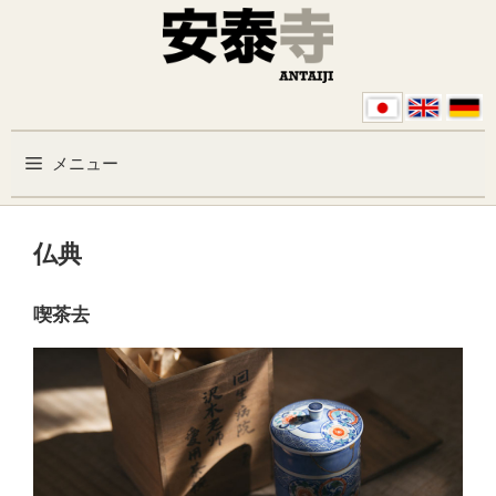
コンテンツへスキップ
メニュー
仏典
喫茶去