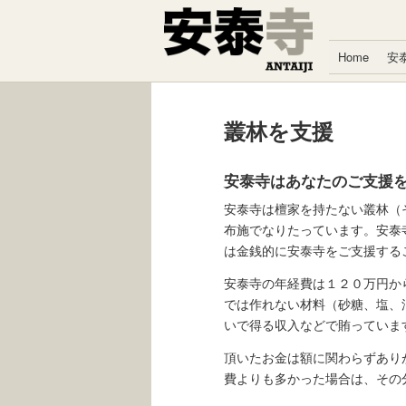
コンテンツへスキップ
Home
安
叢林を支援
安泰寺はあなたのご支援
安泰寺は檀家を持たない叢林（
布施でなりたっています。安泰
は金銭的に安泰寺をご支援する
安泰寺の年経費は１２０万円か
では作れない材料（砂糖、塩、
いで得る収入などで賄っていま
頂いたお金は額に関わらずあり
費よりも多かった場合は、その