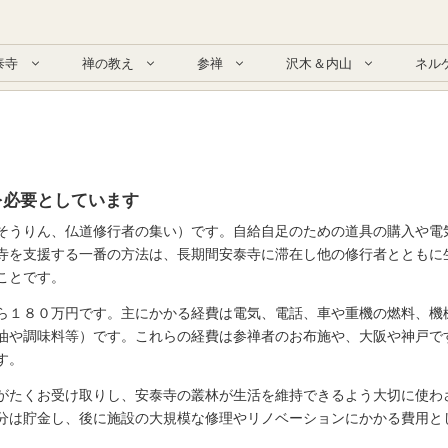
泰寺
禅の教え
参禅
沢木＆内山
ネル
を必要としています
そうりん、仏道修行者の集い）です。自給自足のための道具の購入や電
寺を支援する一番の方法は、長期間安泰寺に滞在し他の修行者とともに
ことです。
ら１８０万円です。主にかかる経費は電気、電話、車や重機の燃料、機
油や調味料等）です。これらの経費は参禅者のお布施や、大阪や神戸で
す。
がたくお受け取りし、安泰寺の叢林が生活を維持できるよう大切に使わ
分は貯金し、後に施設の大規模な修理やリノベーションにかかる費用と