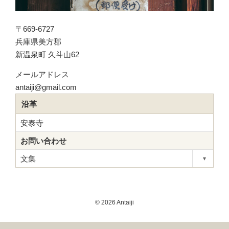
〒669-6727
兵庫県美方郡
新温泉町 久斗山62
メールアドレス
antaiji@gmail.com
沿革
安泰寺
お問い合わせ
文集
▾
Toggle s
© 2026 Antaiji