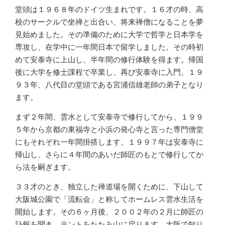
堂頭は１９６８年のドイツ生まれです。１６才の時、高
校のサークルで坐禅と出合い、将来禅僧になることを夢
見始めました。その準備のために大学で哲学と日本学を
専攻し、在学中に一年間日本で留学しました。その時初
めて安泰寺に上山し、半年間の修行体験を得ます。帰国
後に大学を修士課程で卒業し、再び安泰寺に入門。１９
９３年、八代目の堂頭である宮浦信雄老師の弟子となり
ます。
まず２年間、雲水として安泰寺で修行してから、１９９
５年から京都の東福寺と小浜の発心寺と言った専門僧堂
にもそれぞれ一年間掛搭します。１９９７年は安泰寺に
帰山し、さらに４年間のあいだ師匠のもとで修行してか
ら法を嗣ぎます。
３３才のとき、独立した禅道場を開くために、下山して
大阪城公園で「流転会」と称してホームレス雲水生活を
開始します。その６ヶ月後、２００２年の２月に師匠の
訃報を聞き、テントをたたみ山に戻ります。大阪で知り