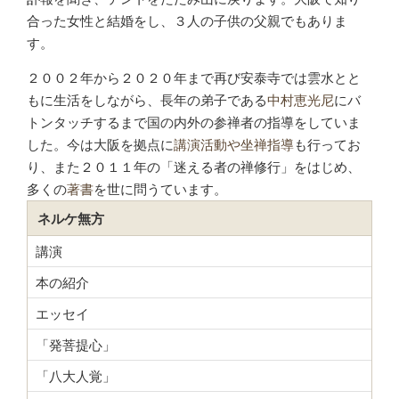
合った女性と結婚をし、３人の子供の父親でもありま
す。
２００２年から２０２０年まで再び安泰寺では雲水とと
もに生活をしながら、長年の弟子である
中村恵光尼
にバ
トンタッチするまで国の内外の参禅者の指導をしていま
した。今は大阪を拠点に
講演活動や坐禅指導
も行ってお
り、また２０１１年の「迷える者の禅修行」をはじめ、
多くの
著書
を世に問うています。
ネルケ無方
講演
本の紹介
エッセイ
「発菩提心」
「八大人覚」