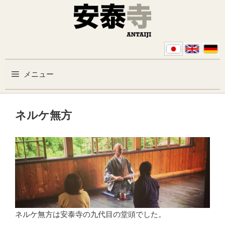
コンテンツへスキップ
メニュー
ネルケ無方
ネルケ無方は安泰寺の九代目の堂頭でした。