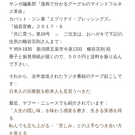
サンガ編集部『漫画で分かるグーグルのマインドフルネ
ス革命』
カバット・ジン著『エブリデイ・ブレッシングズ』
『福音宣教』２０１７・６
『共に育つ』第16号 → ご注文は、おハガキで下記の
住所の櫛谷宗則さんまで：
〒959-1835 新潟県五泉市今泉1331 櫛谷宗則 宛
冊子と振替用紙が届くので、５００円と送料を振り込ん
で下さい。
それから、去年放送されたラジオ番組のテープ起こしで
す：
日本人の宗教観を欧米人も見習うべきだ
最近、ヤフー・ニュースでも紹介されています：
「人生の隠し味」を味わう感覚を磨き、生きる実感を得
る
転んでも立ち上がる－「苦しみ」との上手なつき合い方
を覚える