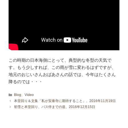
この時期の日本海側にとって、典型的な冬型の天気で
す。もう少しすれば、この雨が雪に変わるはずですが、
地元のおじいさんおばあさんの話では、今年はたくさん
降るのでは・・・
カテゴリー
Blog
、
Video
本堂回り＆文集「私が安泰寺に期待すること」、2016年11月19日
初雪と本堂回り、バス停までの道、2016年12月15日