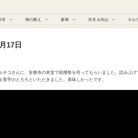
泰寺
禅の教え
参禅
沢木＆内山
ネル
月17日
ルチコさんに、安泰寺の本堂で収穫祭を司ってもらいました。読み上げ
を里芋のとろろといただきました。美味しかったです。