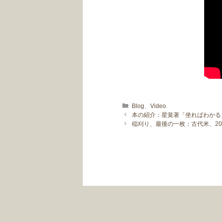
カテゴリー
Blog
、
Video
本の紹介：星覚著「坐ればわかる」
稲刈り、最後の一枚：古代米、201