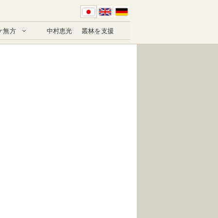
ケ無方
中村恵光
叢林を支援