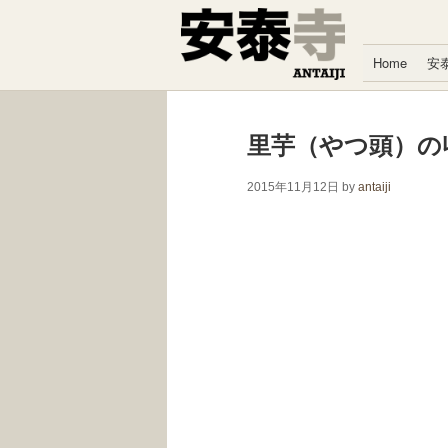
コンテンツへスキップ
Home
安
里芋（やつ頭）の収
2015年11月12日
by
antaiji