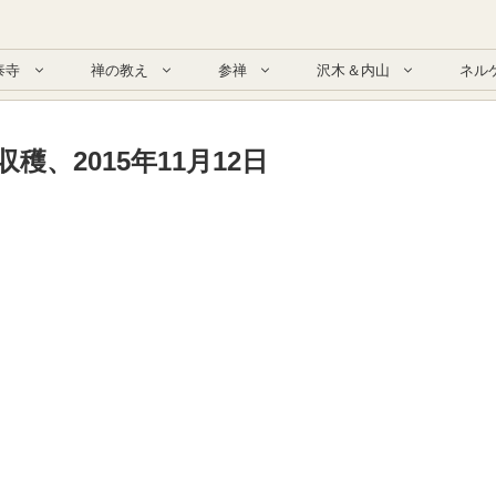
泰寺
禅の教え
参禅
沢木＆内山
ネル
穫、2015年11月12日