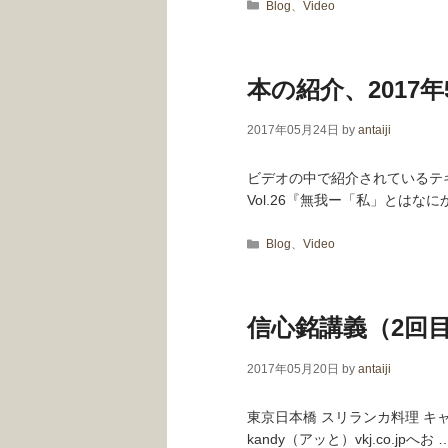
カテゴリー
Blog
、
Video
本の紹介、2017年
2017年05月24日
by
antaiji
ビデオの中で紹介されているテ
Vol.26『無我ー「私」とはな
カテゴリー
Blog
、
Video
信心銘講義（2回目）
2017年05月20日
by
antaiji
東京日本橋 スリランカ料理 キャンディに
kandy（アッと）vkj.co.jpへお 