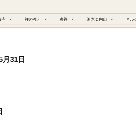
泰寺
禅の教え
参禅
沢木＆内山
ネル
5月31日
日