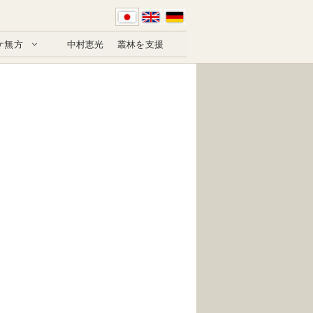
ケ無方
中村恵光
叢林を支援