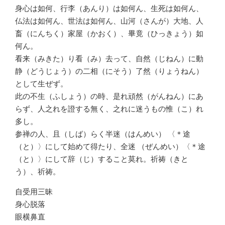
身心は如何、行李（あんり）は如何ん、生死は如何ん、
仏法は如何ん、世法は如何ん、山河（さんが）大地、人
畜（にんちく）家屋（かおく）、畢竟（ひっきょう）如
何ん。
看来（みきた）り看（み）去って、自然（じねん）に動
静（どうじょう）の二相（にそう）了然（りょうねん）
として生ぜず。
此の不生（ふしょう）の時、是れ頑然（がんねん）にあ
らず、人之れを證する無く、之れに迷うもの惟（こ）れ
多し。
参禅の人、且（しば）らく半迷（はんめい） 〈＊途
（と）〉にして始めて得たり、全迷 （ぜんめい）〈＊途
（と）〉にして辞（じ）すること莫れ。祈祷（きと
う）、祈祷。
自受用三昧
身心脱落
眼横鼻直