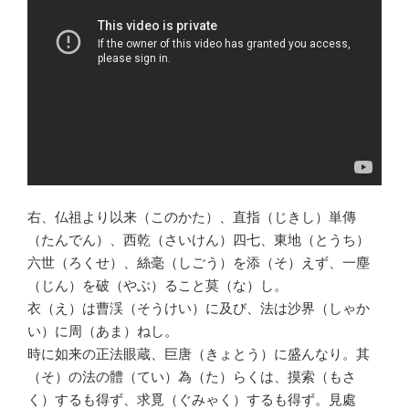
右、仏祖より以来（このかた）、直指（じきし）単傳
（たんでん）、西乾（さいけん）四七、東地（とうち）
六世（ろくせ）、絲毫（しごう）を添（そ）えず、一塵
（じん）を破（やぶ）ること莫（な）し。
衣（え）は曹渓（そうけい）に及び、法は沙界（しゃか
い）に周（あま）ねし。
時に如来の正法眼蔵、巨唐（きょとう）に盛んなり。其
（そ）の法の體（てい）為（た）らくは、摸索（もさ
く）するも得ず、求覓（ぐみゃく）するも得ず。見處