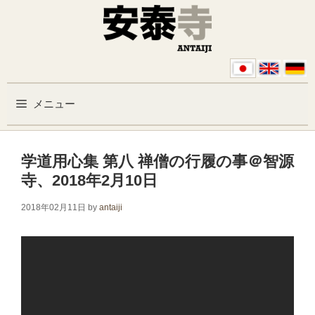
コンテンツへスキップ
メニュー
学道用心集 第八 禅僧の行履の事＠智源
寺、2018年2月10日
2018年02月11日
by
antaiji