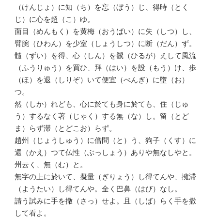
（けんじょ）に知（ち）を忘（ぼう）じ、得時（とく
じ）に心を超（こ）ゆ。
面目（めんもく）を黄梅（おうばい）に失（しつ）し、
臂腕（ひわん）を少室（しょうしつ）に断（だん）ず。
髄（ずい）を得、心（しん）を飜（ひるが）えして風流
（ふうりゅう）を買ひ、拜（はい）を設（もう）け、歩
（ほ）を退（しりぞ）いて便宜（べんぎ）に墮（お）
つ。
然（しか）れども、心に於ても身に於ても、住（じゅ
う）するなく著（じゃく）する無（な）し。留（とど
ま）らず滞（とどこお）らず。
趙州（じょうしゅう）に僧問（と）う、狗子（くす）に
還（かえ）つて仏性（ぶっしょう）ありや無なしやと。
州云く、無（む）と。
無字の上に於いて、擬量（ぎりょう）し得てんや、擁滞
（ようたい）し得てんや。全く巴鼻（はび）なし。
請う試みに手を撒（さっ）せよ。且（しば）らく手を撒
して看よ。