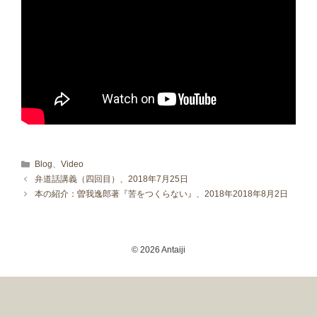
カテゴリー
Blog
、
Video
弁道話講義（四回目）、2018年7月25日
本の紹介：曽我逸郎著『苦をつくらない』、2018年2018年8月2日
© 2026 Antaiji