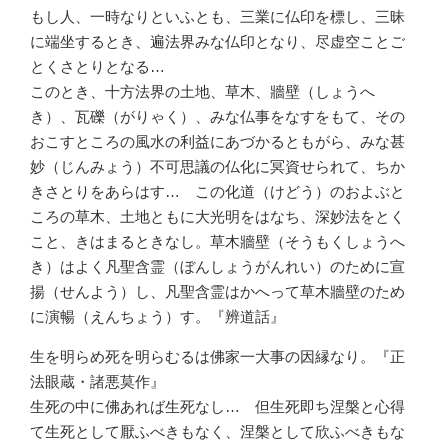
もし人、一時なりといふとも、三業に仏印を標し、三昧
に端坐するとき、遍法界みな仏印となり、尽虚空ことご
とくさとりとなる…
このとき、十方法界の土地、草木、牆壁（しょうへ
き）、瓦礫（がりゃく）、みな仏事をなすをもて、その
おこすところの風水の利益にあづかるともがら、みな甚
妙（じんみょう）不可思議の仏化に冥資せられて、ちか
きさとりをあらはす… この化道（けどう）のおよぶと
ころの草木、土地ともに大光明をはなち、深妙法をとく
こと、きはまるときなし。草木牆壁（そうもくしょうへ
き）はよく凡聖含霊（ぼんしょうがんれい）のために宣
揚（せんよう）し、凡聖含霊はかへって草木牆壁のため
に演暢（えんちょう）す。『辨道話』
生を明らめ死を明らむるは佛家一大事の因縁なり。『正
法眼蔵・諸悪莫作』
生死の中に佛あれば生死なし… 但生死即ち涅槃と心得
て生死として厭ふべきもなく、涅槃として欣ふべきもな