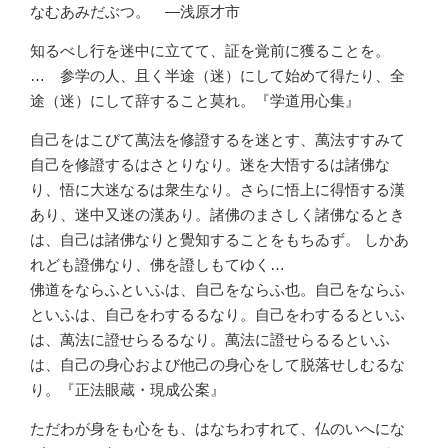
なむあみだぶつ。 ―浅原才市
知るべし行を迷中に立てて、証を覚前に獲ることを。
… 参学の人、且く半途（迷）にして始めて得たり、全
途（迷）にして辞すること莫れ。『学道用心集』
自己をはこびて萬法を修證するを迷とす、萬法すすみて
自己を修證するはさとりなり。迷を大悟するは諸佛な
り、悟に大迷なるは衆生なり。さらに悟上に得悟する漢
あり、迷中又迷の漢あり。諸佛のまさしく諸佛なるとき
は、自己は諸佛なりと覺知することをもちゐず。 しかあ
れども證佛なり、佛を證しもてゆく…
佛道をならふといふは、自己をならふ也。自己をならふ
といふは、自己をわするるなり。自己をわするるといふ
は、萬法に證せらるるなり。萬法に證せらるるといふ
は、自己の身心および他己の身心をして脱落せしむるな
り。『正法眼蔵・現成公案』
ただわが身をも心をも、はなちわすれて、仏のいへにな