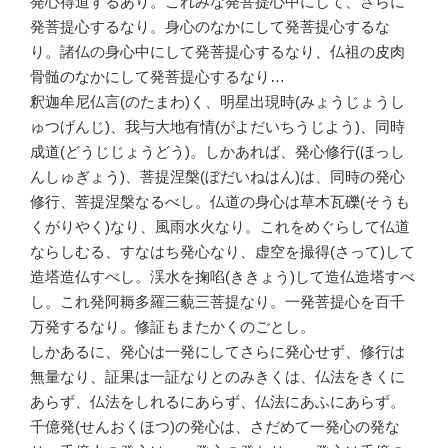
発心得道するあり。これみな発菩提心中にして、さらに
発菩提心するなり。身心のなかにして発菩提心するな
り。諸仏の身心中にして発菩提心するなり、仏祖の皮肉
骨髄のなかにして発菩提心するなり…
釈迦牟尼仏言(のたまわ)く、明星出現時(みょうじょうし
ゅつげんじ)、我与大地有情(がよだいちうじよう)、同時
成道(どうじじょうどう)。しかあれば、発心修行(ほっし
んしゅぎょう)、菩提涅槃(ぼだいねはん)は、同時の発心
修行、菩提涅槃なるべし。仏道の身心は草木瓦礫(そうも
くがりやく)なり、風雨水火なり。これをめぐらして仏道
ならしむる、すなはち発心なり、虚空を撮得(さって)して
造塔造仏すべし。渓水を掬啗(ききょう)して造仏造塔すべ
し。これ発阿耨多羅三藐三菩提なり。一発菩提心を百千
万発するなり。修証もまたかくのごとし。
しかあるに、発心は一発にしてさらに発心せず、修行は
無量なり、証果は一証なりとのみきくは、仏法をきくに
あらず、仏法をしれるにあらず、仏法にあふにあらず。
千億発(せんおくほつ)の発心は、さだめて一発心の発な