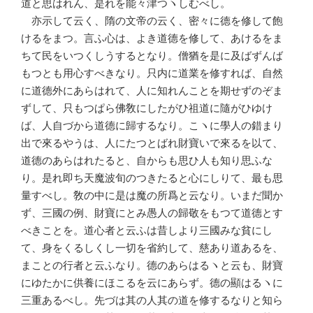
道と思はれん、是れを能々津つヽしむべし。
亦示して云く、隋の文帝の云く、密々に德を修して飽
けるをまつ。言ふ心は、よき道德を修して、あけるをま
ちて民をいつくしうするとなり。僧猶を是に及ばずんば
もつとも用心すべきなり。只内に道業を修すれば、自然
に道德外にあらはれて、人に知れんことを期せずのぞま
ずして、只もつぱら佛敎にしたがひ祖道に隨がひゆけ
ば、人自づから道德に歸するなり。こヽに學人の錯まり
出で來るやうは、人にたつとばれ財寶いで來るを以て、
道德のあらはれたると、自からも思ひ人も知り思ふな
り。是れ即ち天魔波旬のつきたると心にしりて、最も思
量すべし。敎の中に是は魔の所爲と云なり。いまだ聞か
ず、三國の例、財寶にとみ愚人の歸敬をもつて道德とす
べきことを。道心者と云ふは昔しより三國みな貧にし
て、身をくるしくし一切を省約して、慈あり道あるを、
まことの行者と云ふなり。德のあらはるヽと云も、財寶
にゆたかに供養にほこるを云にあらず。德の顯はるヽに
三重あるべし。先づは其の人其の道を修するなりと知ら