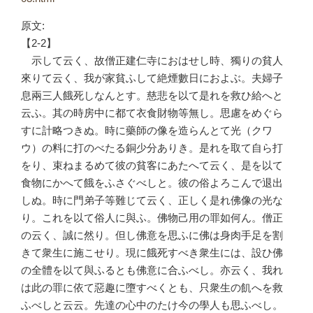
原文:
【2-2】
示して云く、故僧正建仁寺におはせし時、獨りの貧人
來りて云く、我が家貧ふして絶煙數日におよぶ。夫婦子
息兩三人餓死しなんとす。慈悲を以て是れを救ひ給へと
云ふ。其の時房中に都て衣食財物等無し。思慮をめぐら
すに計略つきぬ。時に藥師の像を造らんとて光（クワ
ウ）の料に打のべたる銅少分ありき。是れを取て自ら打
をり、束ねまるめて彼の貧客にあたへて云く、是を以て
食物にかへて餓をふさぐべしと。彼の俗よろこんで退出
しぬ。時に門弟子等難じて云く、正しく是れ佛像の光な
り。これを以て俗人に與ふ。佛物己用の罪如何ん。僧正
の云く、誠に然り。但し佛意を思ふに佛は身肉手足を割
きて衆生に施こせり。現に餓死すべき衆生には、設ひ佛
の全體を以て與ふるとも佛意に合ふべし。亦云く、我れ
は此の罪に依て惡趣に墮すべくとも、只衆生の飢へを救
ふべしと云云。先達の心中のたけ今の學人も思ふべし。