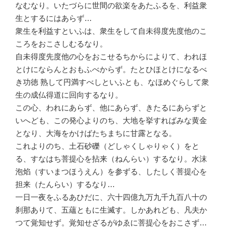
なむなり。いたづらに世間の欲楽をあたふるを、利益衆
生とするにはあらず…
衆生を利益すといふは、衆生をして自未得度先度他のこ
ころをおこさしむるなり。
自未得度先度他の心をおこせるちからによりて、われほ
とけにならんとおもふべからず。たとひほとけになるべ
き功徳 熟して円満すべしといふとも、なほめぐらして衆
生の成仏得道に回向するなり。
この心、われにあらず、他にあらず、きたるにあらずと
いへども、この発心よりのち、大地を挙すればみな黄金
となり、大海をかけばたちまちに甘露となる。
これよりのち、土石砂礫（どしゃくしゃりゃく）をと
る、すなはち菩提心を拈来（ねんらい）するなり。水沫
泡焰（すいまつほうえん）を参ずる、したしく菩提心を
担来（たんらい）するなり…
一日一夜をふるあひだに、六十四億九万九千九百八十の
刹那ありて、五蘊ともに生滅す。しかあれども、凡夫か
つて覚知せず。覚知せざるがゆゑに菩提心をおこさず…