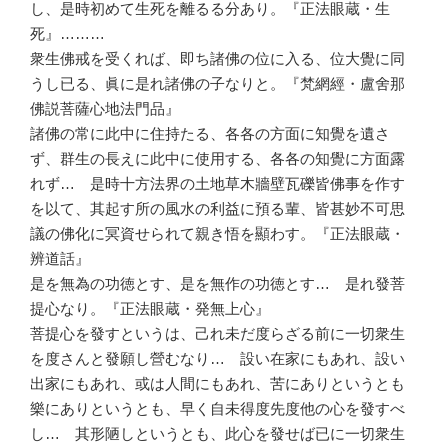
し、是時初めて生死を離るる分あり。『正法眼蔵・生
死』………
衆生佛戒を受くれば、即ち諸佛の位に入る、位大覺に同
うし已る、眞に是れ諸佛の子なりと。『梵網經・盧舍那
佛説菩薩心地法門品』
諸佛の常に此中に住持たる、各各の方面に知覺を遺さ
ず、群生の長えに此中に使用する、各各の知覺に方面露
れず… 是時十方法界の土地草木牆壁瓦礫皆佛事を作す
を以て、其起す所の風水の利益に預る輩、皆甚妙不可思
議の佛化に冥資せられて親き悟を顯わす。『正法眼蔵・
辨道話』
是を無為の功徳とす、是を無作の功徳とす… 是れ發菩
提心なり。『正法眼蔵・発無上心』
菩提心を發すというは、己れ未だ度らざる前に一切衆生
を度さんと發願し營むなり… 設い在家にもあれ、設い
出家にもあれ、或は人間にもあれ、苦にありというとも
樂にありというとも、早く自未得度先度他の心を發すべ
し… 其形陋しというとも、此心を發せば已に一切衆生