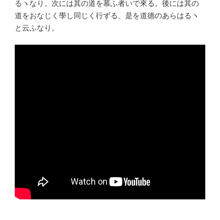
るヽなり。次には其の道を慕ふ者いで來る。後には其の
道をおなじく學し同じく行ずる、是を道德のあらはるヽ
と云ふなり。