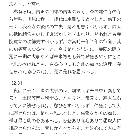
忘るヽこと莫れ。
亦有る時、僧正の門弟の僧等の云く、今の建仁寺の寺
ら屋敷、川原に近し。後代に水難なりぬべしと。僧正の
云く、我れ寺の後代の亡失、是れを思ふべからず。西天
の祇園精舍もいしずゑばかりとヾまれり。然あれども寺
院建立の功德失すべからず。亦當時一年半年の行道、其
の功德莫大なるべしと。今ま是れを思ふに、寺院の建立
寔に一期の大事なれば未來際をも兼て難無きやうにとこ
そ思ふべけれども、さる心中にも亦此の如きの道理、存
ぜられたる心のたけ、寔に是れを思ふべし。
【2-3】
夜話に云く、唐の太宗の時、魏徴（ギチヨウ）奏して
云く、土民等帝を謗ずることありと。帝云く、寡人仁あ
りて人に謗ぜられば、愁ひとすべからず、仁無ふして人
に讃ぜられば、是れを愁ふべしと。俗猶をかくの如し。
僧は最も此の心あるべし。慈悲あり道心ありて愚癡人に
誹謗せられんは、苦しかるべからず、無道心にて人に有