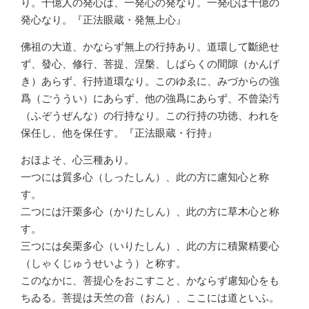
り。千億人の発心は、一発心の発なり。一発心は千億の
発心なり。『正法眼蔵・発無上心』
佛祖の大道、かならず無上の行持あり。道環して斷絶せ
ず、發心、修行、菩提、涅槃、しばらくの間隙（かんげ
き）あらず、行持道環なり。このゆゑに、みづからの強
爲（ごううい）にあらず、他の強爲にあらず、不曾染汚
（ふぞうぜんな）の行持なり。この行持の功徳、われを
保任し、他を保任す。『正法眼蔵・行持』
おほよそ、心三種あり。
一つには質多心（しったしん）、此の方に慮知心と称
す。
二つには汗栗多心（かりたしん）、此の方に草木心と称
す。
三つには矣栗多心（いりたしん）、此の方に積聚精要心
（しゃくじゅうせいよう）と称す。
このなかに、菩提心をおこすこと、かならず慮知心をも
ちゐる。菩提は天竺の音（おん）、ここには道といふ。