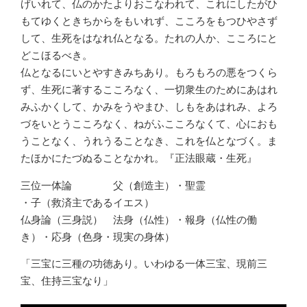
げいれて、仏のかたよりおこなわれて、これにしたがひ
もてゆくときちからをもいれず、こころをもつひやさず
して、生死をはなれ仏となる。たれの人か、こころにと
どこほるべき。
仏となるにいとやすきみちあり。もろもろの悪をつくら
ず、生死に著するこころなく、一切衆生のためにあはれ
みふかくして、かみをうやまひ、しもをあはれみ、よろ
づをいとうこころなく、ねがふこころなくて、心におも
うことなく、うれうることなき、これを仏となづく。ま
たほかにたづぬることなかれ。『正法眼蔵・生死』
三位一体論 父（創造主）・聖霊
・子（救済主であるイエス）
仏身論（三身説） 法身（仏性）・報身（仏性の働
き）・応身（色身・現実の身体）
「三宝に三種の功徳あり。いわゆる一体三宝、現前三
宝、住持三宝なり」