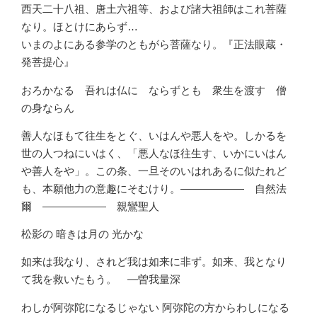
西天二十八祖、唐土六祖等、および諸大祖師はこれ菩薩
なり。ほとけにあらず…
いまのよにある参学のともがら菩薩なり。『正法眼蔵・
発菩提心』
おろかなる 吾れは仏に ならずとも 衆生を渡す 僧
の身ならん
善人なほもて往生をとぐ、いはんや悪人をや。しかるを
世の人つねにいはく、「悪人なほ往生す、いかにいはん
や善人をや」。この条、一旦そのいはれあるに似たれど
も、本願他力の意趣にそむけり。―――――― 自然法
爾 ―――――― 親鸞聖人
松影の 暗きは月の 光かな
如来は我なり、されど我は如来に非ず。如来、我となり
て我を救いたもう。 ―曽我量深
わしが阿弥陀になるじゃない 阿弥陀の方からわしになる