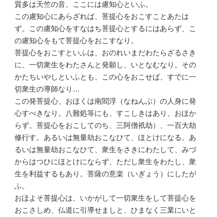
質多は天竺の音、ここには慮知心といふ。
この慮知心にあらざれば、菩提心をおこすことあたは
ず。この慮知心をすなはち菩提心とするにはあらず、こ
の慮知心をもて菩提心をおこすなり。
菩提心をおこすといふは、おのれいまだわたらざるさき
に、一切衆生をわたさんと発願し、いとなむなり。その
かたちいやしといふとも、この心をおこせば、すでに一
切衆生の導師なり…
この発菩提心、おほくは南閻浮（なねんぶ）の人身に発
心すべきなり。八難処等にも、すこしきはあり、おほか
らず。菩提心をおこしてのち、三阿僧祇劫）、一百大劫
修行す。あるいは無量劫おこなひて、ほとけになる。あ
るいは無量劫おこなひて、衆生をさきにわたして、みづ
からはつひにほとけにならず、ただし衆生をわたし、衆
生を利益するもあり。菩薩の意楽（いぎょう）にしたが
ふ。
おほよそ菩提心は、いかがして一切衆生をして菩提心を
おこさしめ、仏道に引導せましと、ひまなく三業にいと