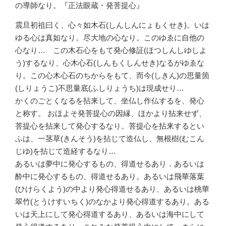
の導師なり。『正法眼蔵・発菩提心』
震旦初祖曰く、心々如木石(しんしんにょもくせき)。いは
ゆる心は真如なり。尽大地の心なり。このゆゑに自他の
心なり… この木石心をもて発心修証(ほつしんしゆしよ
う)するなり、心木心石(しんもくしんせき)なるがゆゑな
り。この心木心石のちからをもて、而今(しきん)の思量箇
(しりょうこ)不思量底(ふしりょうち)は現成せり…
かくのごとくなるを拈来して、坐仏し作仏するを、発心
と称す。 おほよそ発菩提心の因縁、ほかより拈来せず、
菩提心を拈来して発心するなり。菩提心を拈来するとい
ふは、一茎草(きんそう)を拈じて造仏し、無根樹(むこん
じゆ)を拈じて造経するなり…
あるいは夢中に発心するもの、得道せるあり．あるいは
酔中に発心するもの、得道せるあり。あるいは飛華落葉
(ひけらくよう)の中より発心得道せるあり、あるいは桃華
翠竹(とうけすいちく)のなかより発心得道するあり。ある
いは天上にして発心得道するあり、あるいは海中にして