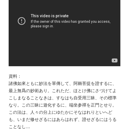
資料：
諸佛如來ともに妙法を單傳して、阿耨菩提を證するに、
最上無爲の妙術あり。これただ、ほとけ佛にさづけてよ
こしまなることなきは、すなはち自受用三昧、その標準
なり。この三昧に遊化するに、端坐参禪を正門とせり。
この法は、人々の分上にゆたかにそなはれりといへど
も、いまだ修せざるにはあらはれず、證せざるにはうる
ことなし…