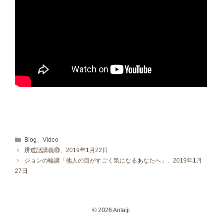
カテゴリー
Blog
、
Video
辨道話講義⑩、2019年1月22日
ジョンの輪講「他人の目がすごく気になるあなたへ」、2019年1月
27日
© 2026 Antaiji