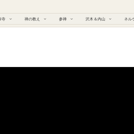
泰寺
禅の教え
参禅
沢木＆内山
ネル