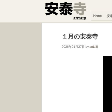
コンテンツへスキップ
Home
安
１月の安泰寺
2026年01月27日
by
antaiji