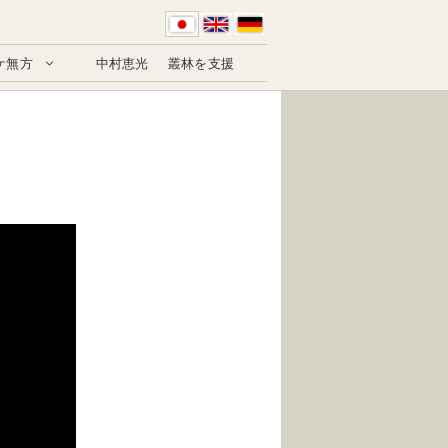
ケ無方
中村恵光
叢林を支援