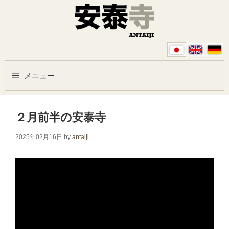
コンテンツへスキップ
メニュー
２月前半の安泰寺
2025年02月16日
by
antaiji