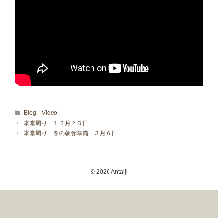
カテゴリー
Blog
、
Video
本堂周り １２月２３日
本堂周り 冬の朝食準備 ３月６日
© 2026 Antaiji