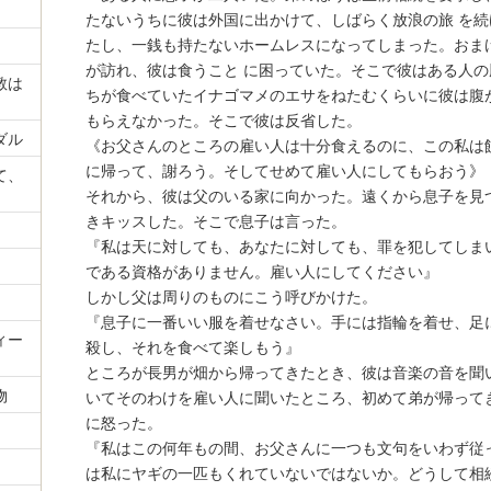
たないうちに彼は外国に出かけて、しばらく放浪の旅 を
たし、一銭も持たないホームレスになってしまった。おま
が訪れ、彼は食うこと に困っていた。そこで彼はある人
教は
ちが食べていたイナゴマメのエサをねたむくらいに彼は腹
もらえなかった。そこで彼は反省した。
ダル
《お父さんのところの雇い人は十分食えるのに、この私は
に帰って、謝ろう。そしてせめて雇い人にしてもらおう》
て、
それから、彼は父のいる家に向かった。遠くから息子を見
きキッスした。そこで息子は言った。
『私は天に対しても、あなたに対しても、罪を犯してしま
である資格がありません。雇い人にしてください』
しかし父は周りのものにこう呼びかけた。
『息子に一番いい服を着せなさい。手には指輪を着せ、足
ィー
殺し、それを食べて楽しもう』
ところが長男が畑から帰ってきたとき、彼は音楽の音を聞
物
いてそのわけを雇い人に聞いたところ、初めて弟が帰って
に怒った。
『私はこの何年もの間、お父さんに一つも文句をいわず従
は私にヤギの一匹もくれていないではないか。どうして相