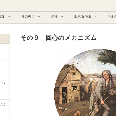
泰寺
禅の教え
参禅
沢木＆内山
ネル
その９ 回心のメカニズム
たし
むと