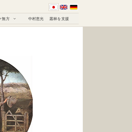
ケ無方
中村恵光
叢林を支援