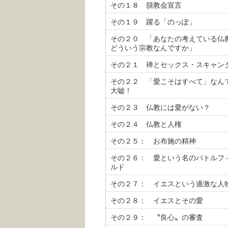
その１８ 脱教会宣言
その１９ 躍る「のっぽ」
その２０ 「あなたの考えている仏
どういう宗教なんですか」
その２１ 禅とセックス・スキャン
その２２ 「愛こそはすべて」なん
大嘘！
その２３ 仏教には愛がない？
その２４ 仏教と人権
その２５： お布施の精神
その２６： 愛という名のバトルフ
ルド
その２７： イエスという過激な人
その２８： イエスとその愛
その２９： 〝良心〟の審査