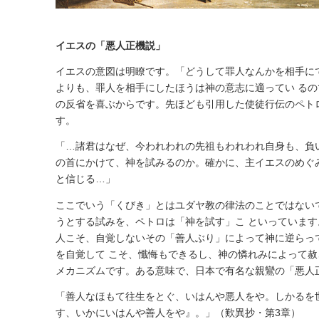
イエスの「悪人正機説」
イエスの意図は明瞭です。「どうして罪人なんかを相手に
よりも、罪人を相手にしたほうは神の意志に適ってい る
の反省を喜ぶからです。先ほども引用した使徒行伝のペト
す。
「…諸君はなぜ、今われわれの先祖もわれわれ自身も、負
の首にかけて、神を試みるのか。確かに、主イエスのめぐ
と信じる…」
ここでいう「くびき」とはユダヤ教の律法のことではない
うとする試みを、ペトロは「神を試す」こ といっていま
人こそ、自覚しないその「善人ぶり」によって神に逆らっ
を自覚して こそ、懺悔もできるし、神の憐れみによって
メカニズムです。ある意味で、日本で有名な親鸞の「悪人
「善人なほもて往生をとぐ、いはんや悪人をや。しかるを
す、いかにいはんや善人をや』。」（歎異抄・第3章）