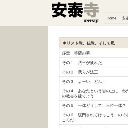
コンテンツへスキップ
Home
安
キリスト教、仏教、そして私
序章 菩薩の夢
その１ 法王が疲れた
その２ 我らが法王
その３ よーい、どん！
その４ あなたという岩の上に、わ
の教会を建てよう
その５ 一体どうして、三位一体？
その６ 破門されてけっこう、のぞ
ころだ！