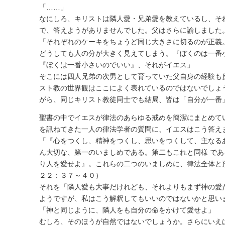
「……」
なにしろ、キリストは隣人愛・兄弟愛を教えているし、そ
で、答えようがありませんでした。父はさらに諭しました
「それぞれのケーキをちょうど同じ大きさに切るのが正義
どうしても人の分が大きく見えてしまう。『ぼくのは一番
『ぼくは一番小さいのでいい』、それがイエス」
そこには四人兄弟の次男として育っていた父自身の経験も
スト教の世界観はここによく表れているのではないでしょ
がら、同じキリスト教徒同士でも結局、皆は「自分が一番
聖書の中でイエスが律法のあらゆる戒めを簡潔にまとめて
を訊ねてきた一人の律法学者の質問に、イエスはこう答え
「『心をつくし、精神をつくし、思いをつくして、主なる
ん大切な、第一のいましめである。第二もこれと同様 で
り人を愛せよ』。これらの二つのいましめに、律法全体と
２２：３７～４０）
それを「隣人愛も大事だけれども、それよりもまず神の愛
ようですが、私はこう解釈してもいいのではないかと思い
「神と同じように、隣人をも自分の命をかけて愛せよ」
むしろ、そのほうが自然ではないでしょうか。さらにいえ