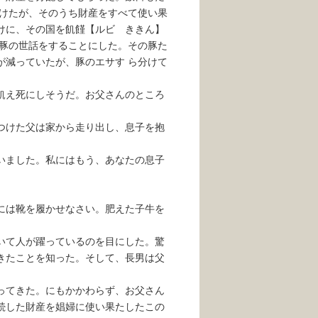
続けたが、そのうち財産をすべて使い果
けに、その国を飢饉【ルビ ききん】
の豚の世話をすることにした。その豚た
が減っていたが、豚のエサす ら分けて
飢え死にしそうだ。お父さんのところ
つけた父は家から走り出し、息子を抱
いました。私にはもう、あなたの息子
には靴を履かせなさい。肥えた子牛を
いて人が躍っているのを目にした。驚
きたことを知った。そして、長男は父
ってきた。にもかかわらず、お父さん
続した財産を娼婦に使い果たしたこの