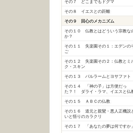
その７ どこまでもドグマ
その８ イエスとの距離
その９ 回心のメカニズム
その１０ 仏教とはどういう宗教な
か？
その１１ 失楽園その１：エデンの
ご
その１２ 失楽園その２：仏教とミ
ク・スキン
その１３ バルラームとヨサファト
その１４ 「神の子」は方便だっ
た？！ ダライ・ラマ、イエスと仏
その１５ ＡＢＣの仏教
その１６ 道元と親鸞・悪人正機説
いと悟りのカラクリ
その１７ 「あなたの夢は何ですか