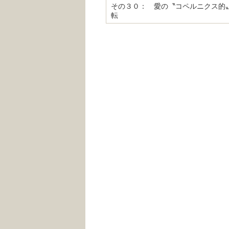
その３０： 愛の〝コペルニクス的
転