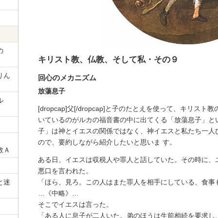
の
キリスト教、仏教、そして私・その９
りん
回心のメカニズム
放蕩息子
ル
[dropcap]父[/dropcap]と子のたとえを使って、キ
いているのがルカの福音書の中に出てくる「放蕩息子」と
子」は神とイエスの関係ではなく、神イエスと私たち一人
ので、要約しながら紹介したいと思いま す。
教Ａ
ある日、イエスは収税人や罪人と話していた。その時に、
悪口を言われた。
と迷
「ほら、見ろ。この人はまた罪人を相手にしている、食事
…《中略》…
そこでイエスは言った。
」
「ある人に息子が二人いた。弟のほうは生前相続を要求し