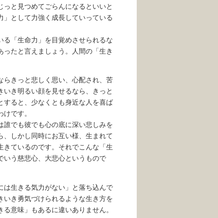
じっと見つめてごらんになるといいと
力」として力強く成長していっている
いる「生命力」を目覚めさせられるな
あったと言えましょう。人間の「生き
ならきっと悲しく思い、心配され、苦
きいき明るい顔を見せるなら、きっと
とすると、少なくとも身近な人を喜ば
わけです。
は誰でも彼でも心の底に深い悲しみを
ら、しかし同時にお互い様、生まれて
生きているのです。それでこんな「生
でいう慈悲心、大悲心というもので
には生きる気力がない」と落ち込んで
きいき勇気づけられるような生き方を
きる意味」もあるに違いありません。