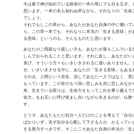
今は春で伸び始めている路傍の一本の草にでも目を注ぎ、
思います。一本の名も知れぬ草ながら、それなりの「生命
でしょう。
それでもしこの草から、あなたがあなた自身の中に働いて
ら、この草一本でも、それなりに本当の「生きる意味」が
る意味」というのも、そんなものだと思います。
あなたのご両親なり親しい方も、あなたが落ちこんでいる
しんでおられることと思います。それに反し、あなたがい
喜び、そういう方々もいきいきされるに違いありません。
せ、いきいきさせる中に、あなたの「生きる意味」もある
その点、人間という存在、決してあなた一人ではなく、実
もっています。この皆のもつ深い悲しみを共に悲しみなが
来、生きている限りは、生命力をもってこれを乗り越えて
命力」をお互いに呼び覚まし合いながら生きるのが、仏教
す。
どうぞ、あなたもただ自分一人だけのことを考えて「自分
ばかりいず、先ず自分を心配して下さる人が、かえってい
する努力すべきです。そこにこそあなた自身の本当の「生