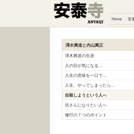
コンテンツへスキップ
Home
安
澤木興道と内山興正
澤木興道の生涯
人の目が気になる…
人生の意味を一口で…
人生、やってしまったら…
自殺しようという人へ
坊さんになりたい人へ
修行の７つのポイント