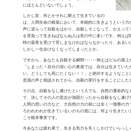
にほとんどいないでしょう。
しかし皆、何とかそれに耐えて生きているの
は、人間生命の根底において、本能的に生きようという力
声に逆らって自殺をはかり、自殺しそこなって、かえって
を背負って生きねばならぬ人は世の中に多いです。例えば
時の薬害を受けて苦しまなければならなかったり、あるい
しかし一生歩けなくなってしまったとか。
ですから、あなたも自殺する瞬間･･････例えばビルの屋
「しまった！自分の深い心の奥底では、自分は生きていた
い。どうしても死にたくない！！」と絶叫するようなこと
意識の声と相談されてから、自殺の実行をすることにした
その点、自殺をなし遂げたという人でも、自然の運命的な
て、決してその人の意志が強固だったから自殺をなし遂げ
人間の思いの力など、大自然の力の前には全く一徴塵の力
ろわれわれが生きているいのちの底には、何より生きたい
こそ根本事実です。
今あなたは疲れ果て、生きる気力を失くしかけていらっし