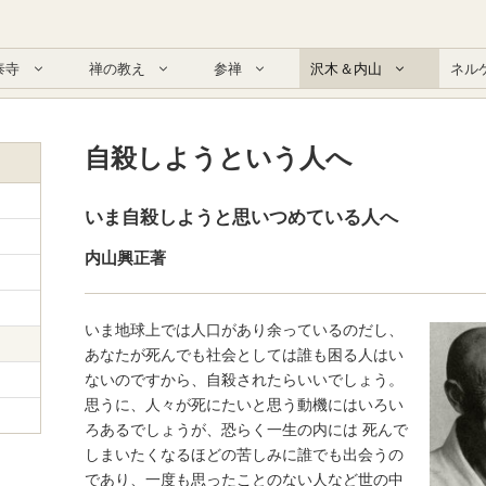
泰寺
禅の教え
参禅
沢木＆内山
ネル
自殺しようという人へ
いま自殺しようと思いつめている人へ
内山興正著
いま地球上では人口があり余っているのだし、
あなたが死んでも社会としては誰も困る人はい
ないのですから、自殺されたらいいでしょう。
思うに、人々が死にたいと思う動機にはいろい
ろあるでしょうが、恐らく一生の内には 死んで
しまいたくなるほどの苦しみに誰でも出会うの
であり、一度も思ったことのない人など世の中