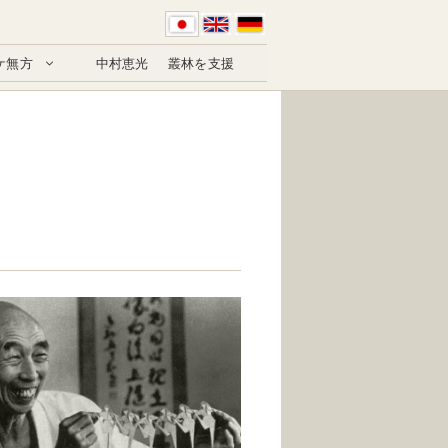
ケ無方
中村恵光
叢林を支援