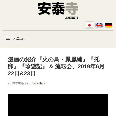
コンテンツへスキップ
メニュー
漫画の紹介『火の鳥・鳳凰編』『托
卵』『珍遊記』 & 流転会、2019年6月
22日&23日
2019年06月22日
by
antaiji