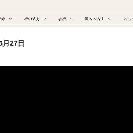
泰寺
禅の教え
参禅
沢木＆内山
ネル
6月27日