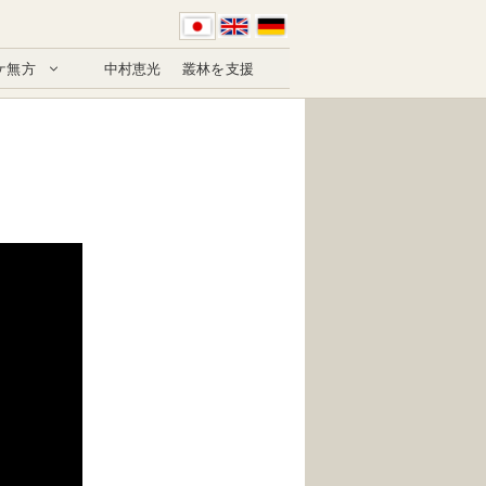
ケ無方
中村恵光
叢林を支援