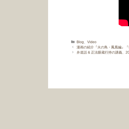
カテゴリー
Blog
、
Video
漫画の紹介『火の鳥・鳳凰編』『托卵
弁道話 & 正法眼蔵行持の講義、20