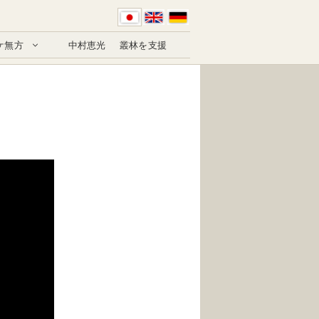
ケ無方
中村恵光
叢林を支援