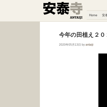
コンテンツへスキップ
Home
安
今年の田植え２０
2020年05月13日
by
antaiji