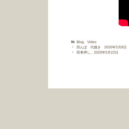
カテゴリー
Blog
、
Video
田んぼ 代掻き 2020年5月9日
田車押し、2020年5月22日