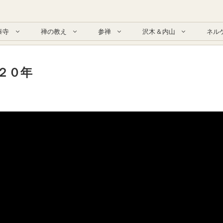
泰寺
禅の教え
参禅
沢木＆内山
ネル
２０年