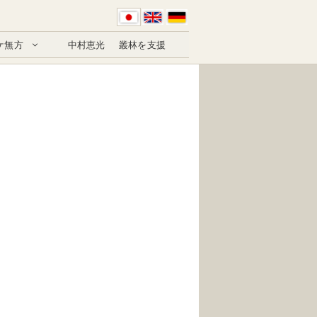
ケ無方
中村恵光
叢林を支援