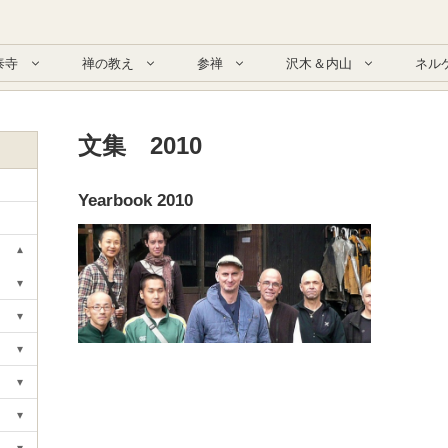
泰寺
禅の教え
参禅
沢木＆内山
ネル
文集 2010
Yearbook 2010
▾
Toggle submenu
▾
Toggle submenu
▾
Toggle submenu
▾
Toggle submenu
▾
Toggle submenu
▾
Toggle submenu