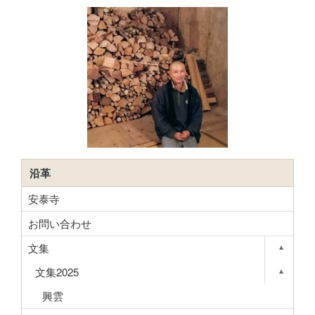
沿革
安泰寺
お問い合わせ
文集
▾
Toggle s
文集2025
▾
Toggle s
興雲