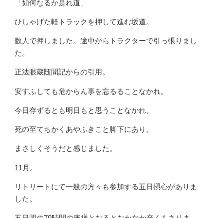
「如何なるか是れ道」
ひしゃげた軽トラックを押して進む坂道。
数人で押しました。途中からトラクターで引っ張りまし
た。
正法眼蔵随聞記からの引用。
安すふしても危からん事を忘るることなかれ。
今日存ずるとも明日もと思うことなかれ。
死の至てちかくあやふきこと脚下にあり。
まさしくそうだと感じました。
11月。
リトリートにて一般の方々も参加する五日摂心がありま
した。
五日間の70時間の座禅となるとなかなか辛くもありま