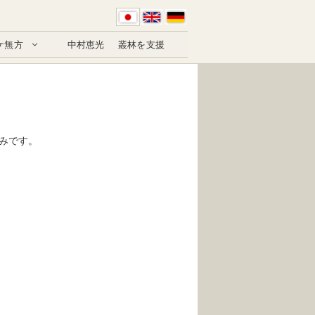
ケ無方
中村恵光
叢林を支援
みです。