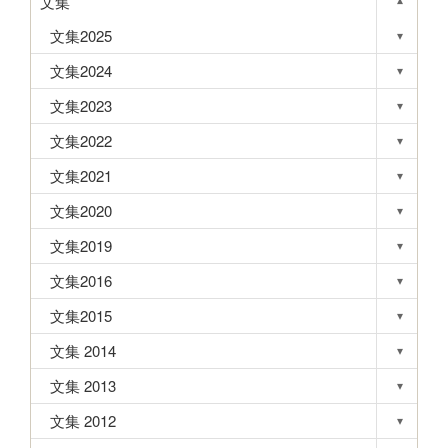
文集
▾
Toggle s
文集2025
▾
Toggle s
文集2024
▾
Toggle s
文集2023
▾
Toggle s
文集2022
▾
Toggle s
文集2021
▾
Toggle s
文集2020
▾
Toggle s
文集2019
▾
Toggle s
文集2016
▾
Toggle s
文集2015
▾
Toggle s
文集 2014
▾
Toggle s
文集 2013
▾
Toggle s
文集 2012
▾
Toggle s