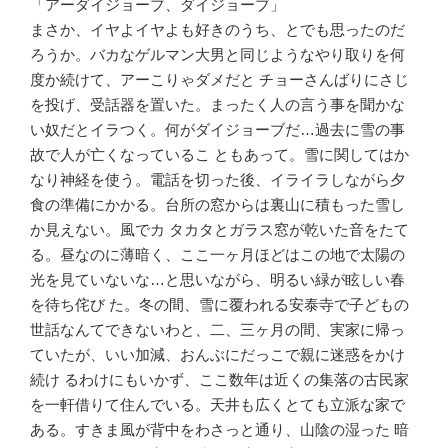
「アーダイジョーブ、ダイジョーブ」
まさか、イヤよイヤよも好きのうち、とでも思ったのだ
ろうか。バカなゲルマン大男と同じようなやり取りを何
度か続けて、アーこりゃダメだと チョーさんばりにさじ
を投げ、受話器を置いた。まったく人の言う事を聞かな
い奴だとイラつく。何がダイジョーブだ…過去に雪の事
故で人が亡くなっているこ ともあって。雪に関してはか
なり神経を使う。電話を切った後、イライラしながら夕
食の準備にかかる。台所の窓からは裏山に積もった雪し
か見えない。風でカ タカタとガラス窓が乾いた音をたて
る。昼なのに薄暗く、ここ一ヶ月ほどはこの地で太陽の
光を見ていないな…と思いながら、明るい緑が眩しい春
を待ち侘び た。冬の間、雪に覆われる安泰寺で子どもの
世話なんてできないわと、二、三ヶ月の間、実家に帰っ
ていたが、いい加減、おんぶにだっこで親に迷惑をかけ
続け るわけにもいかず、ここ数年は近くの集落の古民家
を一軒借りて住んでいる。天井も広くとても立派な家で
ある。すきま風が背中をわさっと通り、山陰の湿った 暗