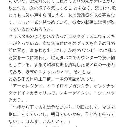
んでいた。蛍光灯の灯りに色とりどりの光がテレビから
放たれる。女の様子を気にするこ ともなく、楽しげな歌
とともに笑い声すら聞こえる。女は受話器を取る事もな
く、じっと一点を見つめている。彼女の脳裏には何が映
っているのであろうか。
クリスタルのような氷が入ったロックグラスにウィスキ
ーが入っている。女は無造作にそのグラスを自分の目の
前に置き、肩をむき出しにした花柄の ワンピースに乱れ
た髪を一つに結わえ、咥えタバコでカウンターで洗い物
をしている。まるで昭和初期を描写した昼メロの一場面
である。場末のスナックのマ マ。それとも…
とある冬の日の正午前。一本の電話が入った。
「アーオレダケド。イロイロイソガシクテ、オソクナッ
タケドイマカラオリルワ。スキーデイクシ、ニジニハツ
クカラ。」
「午後から下りるんは危ないから、明日にして。マジで
別にこんくていいし。明日でいいから。子どもも待って
ないし。ほんま、こんといて。」