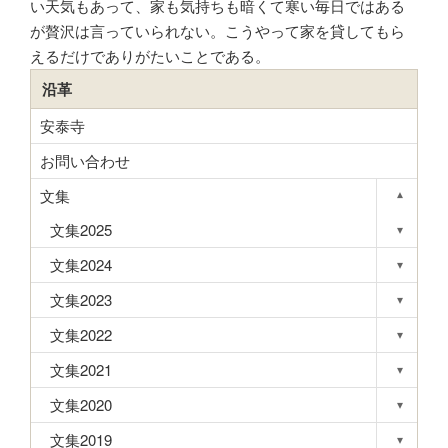
い天気もあって、家も気持ちも暗くて寒い毎日ではある
が贅沢は言っていられない。こうやって家を貸してもら
えるだけでありがたいことである。
沿革
安泰寺
お問い合わせ
文集
▾
Toggle s
文集2025
▾
Toggle s
文集2024
▾
Toggle s
文集2023
▾
Toggle s
文集2022
▾
Toggle s
文集2021
▾
Toggle s
文集2020
▾
Toggle s
文集2019
▾